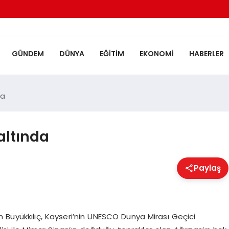
GÜNDEM
DÜNYA
EĞITIM
EKONOMI
HABERLER
da
altında
Paylaş
 Büyükkılıç, Kayseri’nin UNESCO Dünya Mirası Geçici