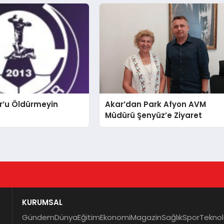
r’u Öldürmeyin
Akar’dan Park Afyon AVM
Müdürü Şenyüz’e Ziyaret
KURUMSAL
Gündem
Dünya
Eğitim
Ekonomi
Magazin
Sağlık
Spor
Teknol