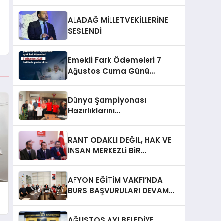
ALADAĞ MİLLETVEKİLLERİNE
SESLENDİ
Emekli Fark Ödemeleri 7
Ağustos Cuma Günü
Yapılacak
Dünya Şampiyonası
Hazırlıklarını
Afyonkarahisar’da
Sürdürüyorlar
RANT ODAKLI DEĞIL, HAK VE
İNSAN MERKEZLi BiR
DÖNÜŞÜM İÇiN
AFYONKARAHiSAR’IN
AFYON EĞİTİM VAKFI’NDA
YANINDAYIZ!
BURS BAŞVURULARI DEVAM
EDİYOR
AĞUSTOS AYI BELEDİYE