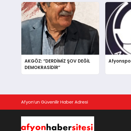
AKGÖZ: “DERDİMİZ ŞOV DEĞİL
Afyonspo
DEMOKRASİDİR”
Afyon’un Güvenilir Haber Adresi