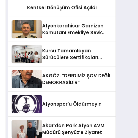
Kentsel Dönüşüm Ofisi Açıldı
Afyonkarahisar Garnizon
Komutanı Emekliye Sevk
Edildi
Kursu Tamamlayan
Sürücülere Sertifikaları
Verildi
AKGÖZ: “DERDİMİZ ŞOV DEĞİL
DEMOKRASİDİR”
Afyonspor’u Öldürmeyin
Akar’dan Park Afyon AVM
Müdürü Şenyüz’e Ziyaret