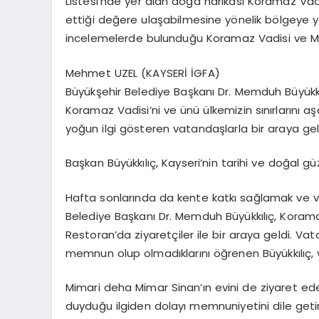
Listesi’nde yer alan doğa harikası Koramaz Vadi
ettiği değere ulaşabilmesine yönelik bölgeye y
incelemelerde bulunduğu Koramaz Vadisi ve Mim
Mehmet UZEL (KAYSERİ İGFA)
Büyükşehir Belediye Başkanı Dr. Memduh Büyükkıl
Koramaz Vadisi’ni ve ünü ülkemizin sınırlarını a
yoğun ilgi gösteren vatandaşlarla bir araya gel
Başkan Büyükkılıç, Kayseri’nin tarihi ve doğal güz
Hafta sonlarında da kente katkı sağlamak ve v
Belediye Başkanı Dr. Memduh Büyükkılıç, Korama
Restoran’da ziyaretçiler ile bir araya geldi. Va
memnun olup olmadıklarını öğrenen Büyükkılıç, va
Mimari deha Mimar Sinan’ın evini de ziyaret eden
duyduğu ilgiden dolayı memnuniyetini dile getir