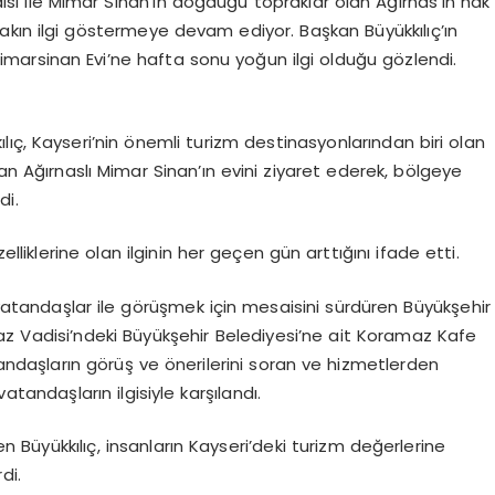
si ile Mimar Sinan’ın doğduğu topraklar olan Ağırnas’ın hak
akın ilgi göstermeye devam ediyor. Başkan Büyükkılıç’ın
arsinan Evi’ne hafta sonu yoğun ilgi olduğu gözlendi.
ıç, Kayseri’nin önemli turizm destinasyonlarından biri olan
şan Ağırnaslı Mimar Sinan’ın evini ziyaret ederek, bölgeye
di.
elliklerine olan ilginin her geçen gün arttığını ifade etti.
atandaşlar ile görüşmek için mesaisini sürdüren Büyükşehir
z Vadisi’ndeki Büyükşehir Belediyesi’ne ait Koramaz Kafe
tandaşların görüş ve önerilerini soran ve hizmetlerden
tandaşların ilgisiyle karşılandı.
 Büyükkılıç, insanların Kayseri’deki turizm değerlerine
di.