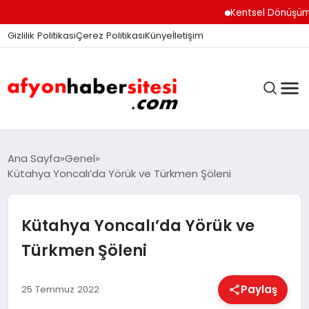
Kentsel Dönüşüm Ofisi 
Gizlilik Politikası
Çerez Politikası
Künye
İletişim
ANASAYFA
Ana Sayfa
Genel
Kütahya Yoncalı’da Yörük ve Türkmen Şöleni
GÜNDEM
Kütahya Yoncalı’da Yörük ve
Türkmen Şöleni
DÜNYA
Paylaş
25 Temmuz 2022