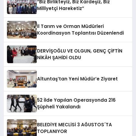
“Biz Birlikteyiz, Biz Kardeşiz, Biz
Milliyetçi Hareketiz”
İl Tarım ve Orman Müdürleri
Koordinasyon Toplantısı Düzenlendi
DERVİŞOĞLU VE OLGUN, GENÇ ÇİFTİN
NİKÂH ŞAHİDİ OLDU
Altuntaş’tan Yeni Müdür’e Ziyaret
52 İlde Yapılan Operasyonda 216
Şüpheli Yakalandı
BELEDİYE MECLİSİ 3 AĞUSTOS´TA
TOPLANIYOR