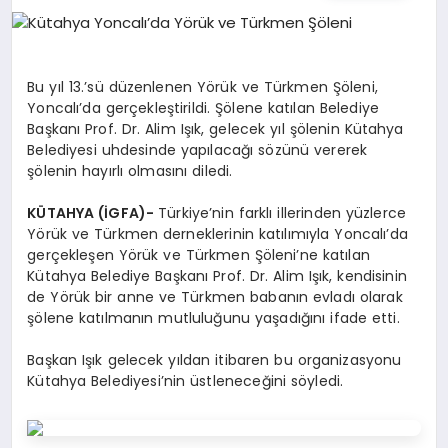
EĞITIM
EKONOMI
Bu yıl 13.’sü düzenlenen Yörük ve Türkmen Şöleni,
Yoncalı’da gerçekleştirildi. Şölene katılan Belediye
Başkanı Prof. Dr. Alim Işık, gelecek yıl şölenin Kütahya
HABERLER
Belediyesi uhdesinde yapılacağı sözünü vererek
şölenin hayırlı olmasını diledi.
KÜTAHYA (İGFA)-
Türkiye’nin farklı illerinden yüzlerce
MAGAZIN
Yörük ve Türkmen derneklerinin katılımıyla Yoncalı’da
gerçekleşen Yörük ve Türkmen Şöleni’ne katılan
Kütahya Belediye Başkanı Prof. Dr. Alim Işık, kendisinin
de Yörük bir anne ve Türkmen babanın evladı olarak
SAĞLIK
şölene katılmanın mutluluğunu yaşadığını ifade etti.
Başkan Işık gelecek yıldan itibaren bu organizasyonu
SPOR
Kütahya Belediyesi’nin üstleneceğini söyledi.
TEKNOLOJI