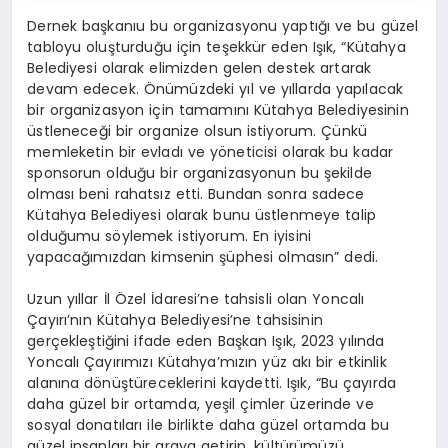
Dernek başkanıu bu organizasyonu yaptığı ve bu güzel
tabloyu oluşturduğu için teşekkür eden Işık, “Kütahya
Belediyesi olarak elimizden gelen destek artarak
devam edecek. Önümüzdeki yıl ve yıllarda yapılacak
bir organizasyon için tamamını Kütahya Belediyesinin
üstleneceği bir organize olsun istiyorum. Çünkü
memleketin bir evladı ve yöneticisi olarak bu kadar
sponsorun olduğu bir organizasyonun bu şekilde
olması beni rahatsız etti. Bundan sonra sadece
Kütahya Belediyesi olarak bunu üstlenmeye talip
olduğumu söylemek istiyorum. En iyisini
yapacağımızdan kimsenin şüphesi olmasın” dedi.
Uzun yıllar İl Özel İdaresi’ne tahsisli olan Yoncalı
Çayırı’nın Kütahya Belediyesi’ne tahsisinin
gerçekleştiğini ifade eden Başkan Işık, 2023 yılında
Yoncalı Çayırımızı Kütahya’mızın yüz akı bir etkinlik
alanına dönüştüreceklerini kaydetti. Işık, “Bu çayırda
daha güzel bir ortamda, yeşil çimler üzerinde ve
sosyal donatıları ile birlikte daha güzel ortamda bu
güzel insanları bir araya getirip, kültürümüzü