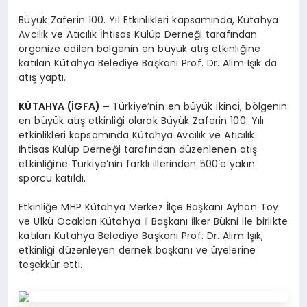
EĞITIM
Büyük Zaferin 100. Yıl Etkinlikleri kapsamında, Kütahya
Avcılık ve Atıcılık İhtisas Kulüp Derneği tarafından
organize edilen bölgenin en büyük atış etkinliğine
EKONOMI
katılan Kütahya Belediye Başkanı Prof. Dr. Alim Işık da
atış yaptı.
HABERLER
KÜTAHYA (İGFA) –
Türkiye’nin en büyük ikinci, bölgenin
en büyük atış etkinliği olarak Büyük Zaferin 100. Yılı
etkinlikleri kapsamında Kütahya Avcılık ve Atıcılık
İhtisas Kulüp Derneği tarafından düzenlenen atış
MAGAZIN
etkinliğine Türkiye’nin farklı illerinden 500’e yakın
sporcu katıldı.
SAĞLIK
Etkinliğe MHP Kütahya Merkez İlçe Başkanı Ayhan Toy
ve Ülkü Ocakları Kütahya İl Başkanı İlker Bükni ile birlikte
katılan Kütahya Belediye Başkanı Prof. Dr. Alim Işık,
etkinliği düzenleyen dernek başkanı ve üyelerine
SPOR
teşekkür etti.
TEKNOLOJI