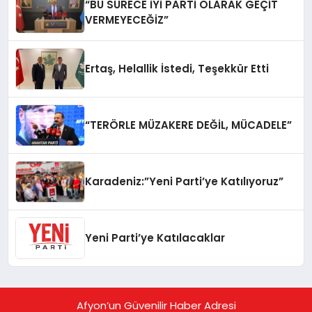
“BU SÜRECE İYİ PARTİ OLARAK GEÇİT
VERMEYECEĞİZ”
Ertaş, Helallik İstedi, Teşekkür Etti
“TERÖRLE MÜZAKERE DEĞİL, MÜCADELE”
Karadeniz:”Yeni Parti’ye Katılıyoruz”
Yeni Parti’ye Katılacaklar
Afyon’un Güvenilir Haber Adresi