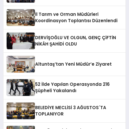
İl Tarım ve Orman Müdürleri
Koordinasyon Toplantısı Düzenlendi
DERVİŞOĞLU VE OLGUN, GENÇ ÇİFTİN
NİKÂH ŞAHİDİ OLDU
Altuntaş’tan Yeni Müdür’e Ziyaret
52 İlde Yapılan Operasyonda 216
Şüpheli Yakalandı
BELEDİYE MECLİSİ 3 AĞUSTOS´TA
TOPLANIYOR