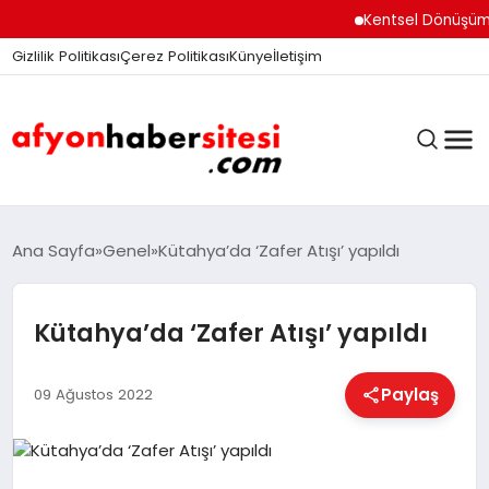
Kentsel Dönüşüm Ofisi
Gizlilik Politikası
Çerez Politikası
Künye
İletişim
ANASAYFA
Ana Sayfa
Genel
Kütahya’da ‘Zafer Atışı’ yapıldı
Kütahya’da ‘Zafer Atışı’ yapıldı
GÜNDEM
Paylaş
09 Ağustos 2022
DÜNYA