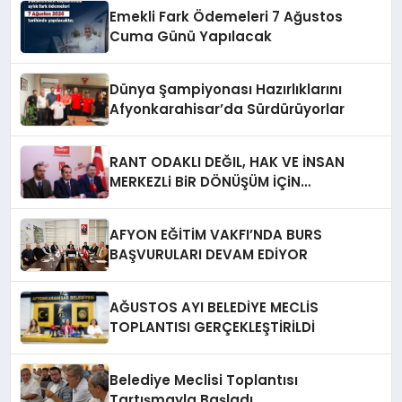
Emekli Fark Ödemeleri 7 Ağustos
Cuma Günü Yapılacak
Dünya Şampiyonası Hazırlıklarını
Afyonkarahisar’da Sürdürüyorlar
RANT ODAKLI DEĞIL, HAK VE İNSAN
MERKEZLi BiR DÖNÜŞÜM İÇiN
AFYONKARAHiSAR’IN YANINDAYIZ!
AFYON EĞİTİM VAKFI’NDA BURS
BAŞVURULARI DEVAM EDİYOR
AĞUSTOS AYI BELEDİYE MECLİS
TOPLANTISI GERÇEKLEŞTİRİLDİ
Belediye Meclisi Toplantısı
Tartışmayla Başladı