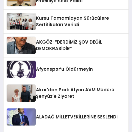
Emekliye Sevk Edildi
Kursu Tamamlayan Sürücülere
Sertifikaları Verildi
AKGÖZ: “DERDİMİZ ŞOV DEĞİL
DEMOKRASİDİR”
Afyonspor’u Öldürmeyin
Akar’dan Park Afyon AVM Müdürü
Şenyüz’e Ziyaret
ALADAĞ MİLLETVEKİLLERİNE SESLENDİ