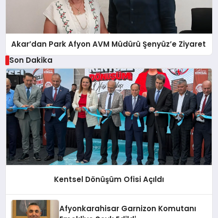
Akar’dan Park Afyon AVM Müdürü Şenyüz’e Ziyaret
Son Dakika
Kentsel Dönüşüm Ofisi Açıldı
Afyonkarahisar Garnizon Komutanı