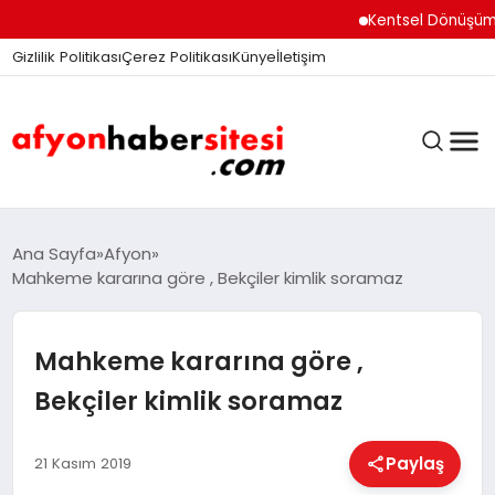
Kentsel Dönüşüm Ofisi 
Gizlilik Politikası
Çerez Politikası
Künye
İletişim
ANASAYFA
Ana Sayfa
Afyon
Mahkeme kararına göre , Bekçiler kimlik soramaz
GÜNDEM
Mahkeme kararına göre ,
Bekçiler kimlik soramaz
DÜNYA
Paylaş
21 Kasım 2019