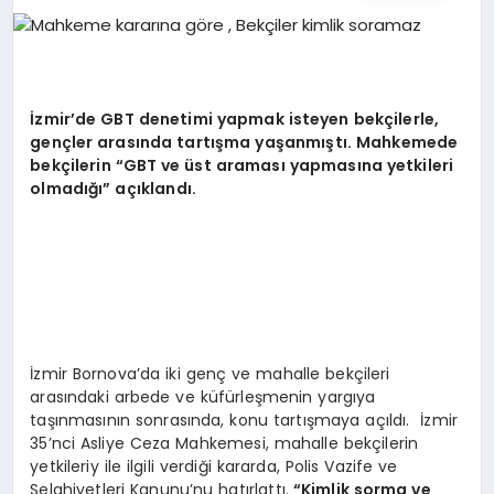
EĞITIM
EKONOMI
İzmir’de GBT denetimi yapmak isteyen bekçilerle,
gençler arasında tartışma yaşanmıştı. Mahkemede
HABERLER
bekçilerin “GBT ve üst araması yapmasına yetkileri
olmadığı” açıklandı.
MAGAZIN
SAĞLIK
İzmir Bornova’da iki genç ve mahalle bekçileri
arasındaki arbede ve küfürleşmenin yargıya
SPOR
taşınmasının sonrasında, konu tartışmaya açıldı. İzmir
35’nci Asliye Ceza Mahkemesi, mahalle bekçilerin
yetkileriy ile ilgili verdiği kararda, Polis Vazife ve
Selahiyetleri Kanunu’nu hatırlattı.
“Kimlik sorma ve
TEKNOLOJI