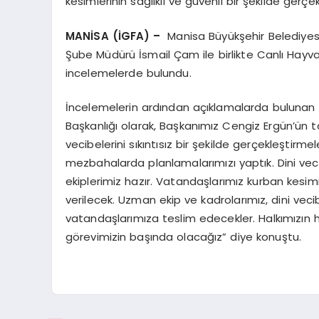
kesimlerinin sağlıklı ve güvenli bir şekilde gerçek
MANİSA (İGFA) –
Manisa Büyükşehir Belediyesi 
Şube Müdürü İsmail Çam ile birlikte Canlı Hay
incelemelerde bulundu.
İncelemelerin ardından açıklamalarda bulunan İn
Başkanlığı olarak, Başkanımız Cengiz Ergün’ün t
vecibelerini sıkıntısız bir şekilde gerçekleştir
mezbahalarda planlamalarımızı yaptık. Dini ve
ekiplerimiz hazır. Vatandaşlarımız kurban kesim
verilecek. Uzman ekip ve kadrolarımız, dini vec
vatandaşlarımıza teslim edecekler. Halkımızın 
görevimizin başında olacağız” diye konuştu.