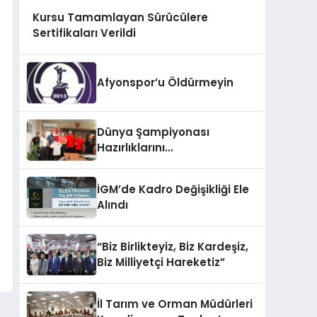
Kursu Tamamlayan Sürücülere
Sertifikaları Verildi
Afyonspor’u Öldürmeyin
Dünya Şampiyonası
Hazırlıklarını
Afyonkarahisar’da
Sürdürüyorlar
İGM’de Kadro Değişikliği Ele
Alındı
“Biz Birlikteyiz, Biz Kardeşiz,
Biz Milliyetçi Hareketiz”
İl Tarım ve Orman Müdürleri