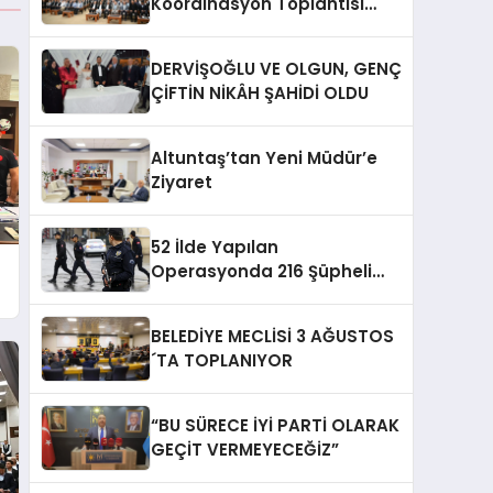
Koordinasyon Toplantısı
Düzenlendi
DERVİŞOĞLU VE OLGUN, GENÇ
ÇİFTİN NİKÂH ŞAHİDİ OLDU
Altuntaş’tan Yeni Müdür’e
Ziyaret
52 İlde Yapılan
Operasyonda 216 Şüpheli
Yakalandı
BELEDİYE MECLİSİ 3 AĞUSTOS
´TA TOPLANIYOR
“BU SÜRECE İYİ PARTİ OLARAK
GEÇİT VERMEYECEĞİZ”