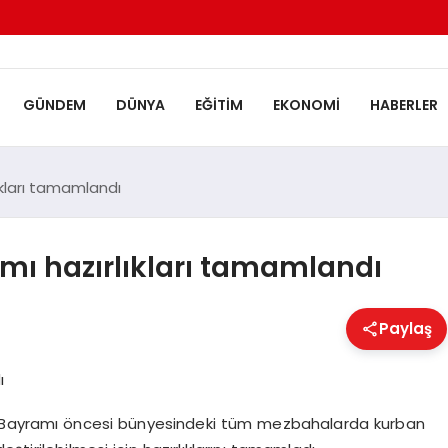
GÜNDEM
DÜNYA
EĞITIM
EKONOMI
HABERLER
kları tamamlandı
ı hazırlıkları tamamlandı
Paylaş
n Bayramı öncesi bünyesindeki tüm mezbahalarda kurban