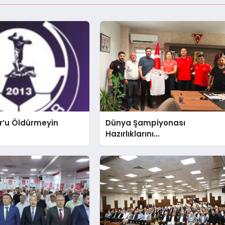
r’u Öldürmeyin
Dünya Şampiyonası
Hazırlıklarını
Afyonkarahisar’da
Sürdürüyorlar