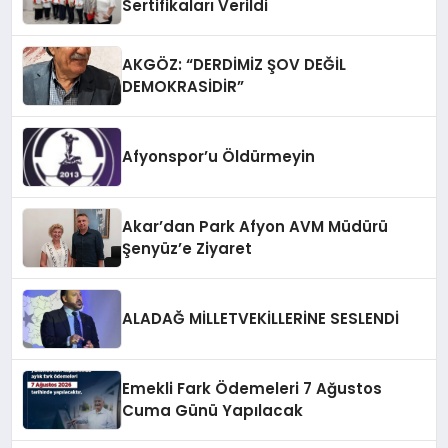
Sertifikaları Verildi
AKGÖZ: “DERDİMİZ ŞOV DEĞİL
DEMOKRASİDİR”
Afyonspor’u Öldürmeyin
Akar’dan Park Afyon AVM Müdürü
Şenyüz’e Ziyaret
ALADAĞ MİLLETVEKİLLERİNE SESLENDİ
Emekli Fark Ödemeleri 7 Ağustos
Cuma Günü Yapılacak