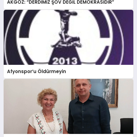
AKGÖZ: “DERDİMİZ ŞOV DEĞİL DEMOKRASİDİR”
Afyonspor’u Öldürmeyin