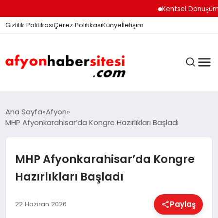
Kentsel Dönüşüm Ofisi 
Gizlilik Politikası
Çerez Politikası
Künye
İletişim
ANASAYFA
Ana Sayfa
Afyon
MHP Afyonkarahisar’da Kongre Hazırlıkları Başladı
GÜNDEM
MHP Afyonkarahisar’da Kongre
Hazırlıkları Başladı
DÜNYA
Paylaş
22 Haziran 2026