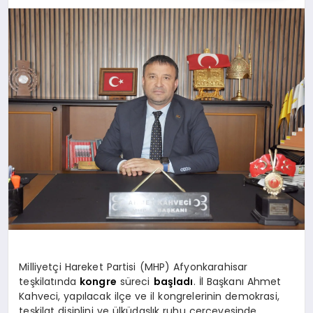
EĞITIM
EKONOMI
HABERLER
MAGAZIN
SAĞLIK
SPOR
Milliyetçi Hareket Partisi (MHP) Afyonkarahisar
teşkilatında
kongre
süreci
başladı
. İl Başkanı Ahmet
Kahveci, yapılacak ilçe ve il kongrelerinin demokrasi,
teşkilat disiplini ve ülküdaşlık ruhu çerçevesinde
TEKNOLOJI