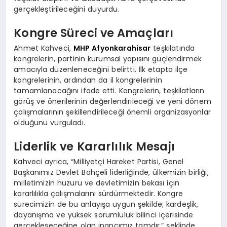
gerçekleştirileceğini duyurdu.
Kongre Süreci ve Amaçları
Ahmet Kahveci,
MHP Afyonkarahisar
teşkilatında
kongrelerin, partinin kurumsal yapısını güçlendirmek
amacıyla düzenleneceğini belirtti. İlk etapta ilçe
kongrelerinin, ardından da il kongrelerinin
tamamlanacağını ifade etti. Kongrelerin, teşkilatların
görüş ve önerilerinin değerlendirileceği ve yeni dönem
çalışmalarının şekillendirileceği önemli organizasyonlar
olduğunu vurguladı.
Liderlik ve Kararlılık Mesajı
Kahveci ayrıca, “Milliyetçi Hareket Partisi, Genel
Başkanımız Devlet Bahçeli liderliğinde, ülkemizin birliği,
milletimizin huzuru ve devletimizin bekası için
kararlılıkla çalışmalarını sürdürmektedir. Kongre
sürecimizin de bu anlayışa uygun şekilde; kardeşlik,
dayanışma ve yüksek sorumluluk bilinci içerisinde
gerçekleşeceğine olan inancımız tamdır,” şeklinde