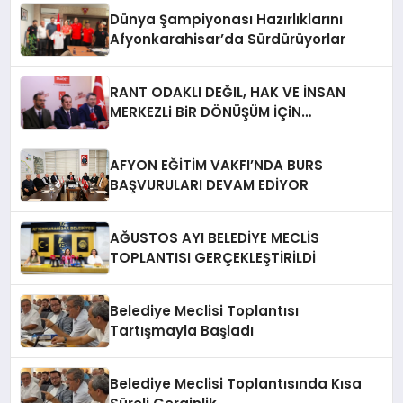
Dünya Şampiyonası Hazırlıklarını
Afyonkarahisar’da Sürdürüyorlar
RANT ODAKLI DEĞIL, HAK VE İNSAN
MERKEZLi BiR DÖNÜŞÜM İÇiN
AFYONKARAHiSAR’IN YANINDAYIZ!
AFYON EĞİTİM VAKFI’NDA BURS
BAŞVURULARI DEVAM EDİYOR
AĞUSTOS AYI BELEDİYE MECLİS
TOPLANTISI GERÇEKLEŞTİRİLDİ
Belediye Meclisi Toplantısı
Tartışmayla Başladı
Belediye Meclisi Toplantısında Kısa