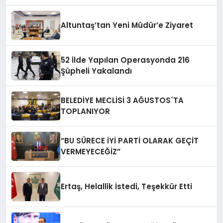
Altuntaş’tan Yeni Müdür’e Ziyaret
52 İlde Yapılan Operasyonda 216
Şüpheli Yakalandı
BELEDİYE MECLİSİ 3 AĞUSTOS´TA
TOPLANIYOR
“BU SÜRECE İYİ PARTİ OLARAK GEÇİT
VERMEYECEĞİZ”
Ertaş, Helallik İstedi, Teşekkür Etti