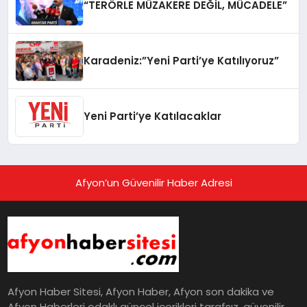
“TERÖRLE MÜZAKERE DEĞİL, MÜCADELE”
Karadeniz:”Yeni Parti’ye Katılıyoruz”
Yeni Parti’ye Katılacaklar
Afyon’un Güvenilir Haber Adresi
Afyon Haber Sitesi, Afyon Haber, Afyon son dakika ve
Afyon Haberleri odaklı güncel içerikleri tarafsız, güvenilir