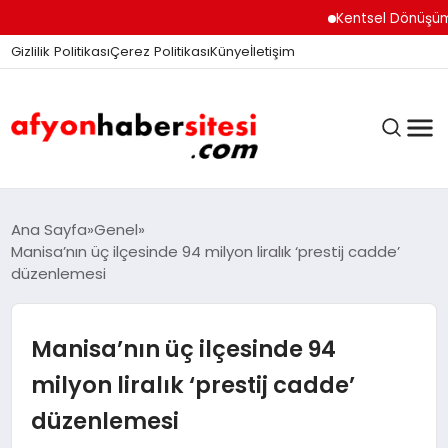
Kentsel Dönüşüm Ofisi
Gizlilik Politikası
Çerez Politikası
Künye
İletişim
ANASAYFA
Ana Sayfa
Genel
Manisa’nın üç ilçesinde 94 milyon liralık ‘prestij cadde’
düzenlemesi
GÜNDEM
Manisa’nın üç ilçesinde 94
DÜNYA
milyon liralık ‘prestij cadde’
düzenlemesi