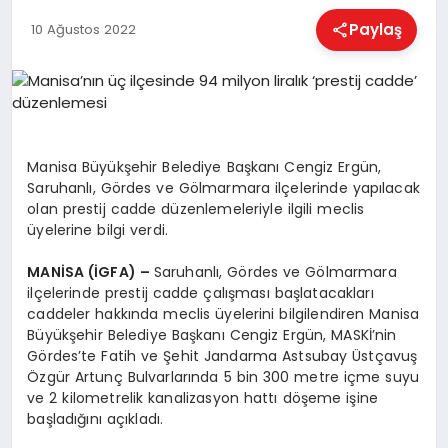
EĞITIM
Paylaş
10 Ağustos 2022
EKONOMI
HABERLER
Manisa Büyükşehir Belediye Başkanı Cengiz Ergün,
Saruhanlı, Gördes ve Gölmarmara ilçelerinde yapılacak
olan prestij cadde düzenlemeleriyle ilgili meclis
MAGAZIN
üyelerine bilgi verdi.
MANİSA (İGFA) –
Saruhanlı, Gördes ve Gölmarmara
ilçelerinde prestij cadde çalışması başlatacakları
SAĞLIK
caddeler hakkında meclis üyelerini bilgilendiren Manisa
Büyükşehir Belediye Başkanı Cengiz Ergün, MASKİ’nin
Gördes’te Fatih ve Şehit Jandarma Astsubay Üstçavuş
SPOR
Özgür Artunç Bulvarlarında 5 bin 300 metre içme suyu
ve 2 kilometrelik kanalizasyon hattı döşeme işine
başladığını açıkladı.
TEKNOLOJI