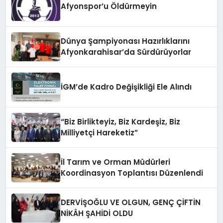
Afyonspor’u Öldürmeyin
Dünya Şampiyonası Hazırlıklarını
Afyonkarahisar’da Sürdürüyorlar
İGM’de Kadro Değişikliği Ele Alındı
“Biz Birlikteyiz, Biz Kardeşiz, Biz
Milliyetçi Hareketiz”
İl Tarım ve Orman Müdürleri
Koordinasyon Toplantısı Düzenlendi
DERVİŞOĞLU VE OLGUN, GENÇ ÇİFTİN
NİKÂH ŞAHİDİ OLDU