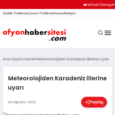
Kentsel Dönüşüm Ofisi A
Gizlilik Politikası
Çerez Politikası
Künye
İletişim
ANASAYFA
Ana Sayfa
Genel
Meteorolojiden Karadeniz illerine uyarı
Meteorolojiden Karadeniz illerine
GÜNDEM
uyarı
DÜNYA
Paylaş
03 Ağustos 2022