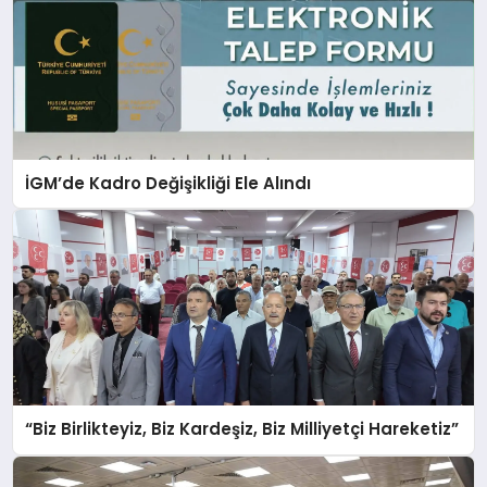
İGM’de Kadro Değişikliği Ele Alındı
“Biz Birlikteyiz, Biz Kardeşiz, Biz Milliyetçi Hareketiz”