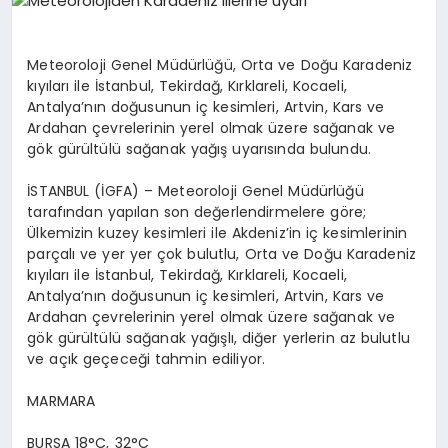
EĞITIM
Meteoroloji Genel Müdürlüğü, Orta ve Doğu Karadeniz
EKONOMI
kıyıları ile İstanbul, Tekirdağ, Kırklareli, Kocaeli,
Antalya’nın doğusunun iç kesimleri, Artvin, Kars ve
Ardahan çevrelerinin yerel olmak üzere sağanak ve
gök gürültülü sağanak yağış uyarısında bulundu.
HABERLER
İSTANBUL (İGFA) – Meteoroloji Genel Müdürlüğü
tarafından yapılan son değerlendirmelere göre;
MAGAZIN
Ülkemizin kuzey kesimleri ile Akdeniz’in iç kesimlerinin
parçalı ve yer yer çok bulutlu, Orta ve Doğu Karadeniz
kıyıları ile İstanbul, Tekirdağ, Kırklareli, Kocaeli,
Antalya’nın doğusunun iç kesimleri, Artvin, Kars ve
SAĞLIK
Ardahan çevrelerinin yerel olmak üzere sağanak ve
gök gürültülü sağanak yağışlı, diğer yerlerin az bulutlu
ve açık geçeceği tahmin ediliyor.
SPOR
MARMARA
BURSA 18°C, 32°C
TEKNOLOJI