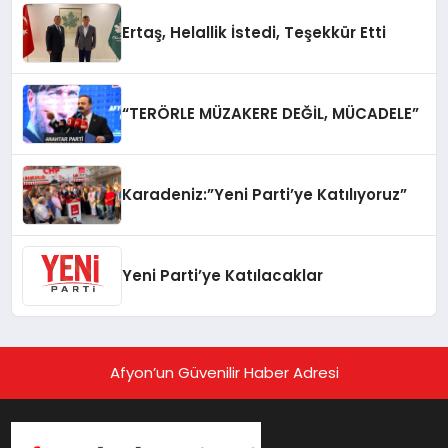
Ertaş, Helallik İstedi, Teşekkür Etti
“TERÖRLE MÜZAKERE DEĞİL, MÜCADELE”
Karadeniz:”Yeni Parti’ye Katılıyoruz”
Yeni Parti’ye Katılacaklar
Afyon’un Güvenilir Haber Adresi