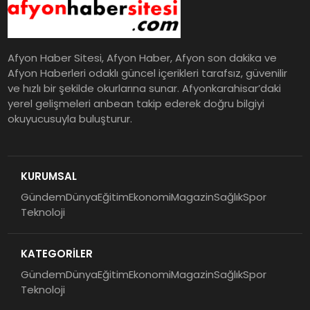
Afyon Haber Sitesi, Afyon Haber, Afyon son dakika ve
Afyon Haberleri odaklı güncel içerikleri tarafsız, güvenilir
ve hızlı bir şekilde okurlarına sunar. Afyonkarahisar’daki
yerel gelişmeleri anbean takip ederek doğru bilgiyi
okuyucusuyla buluşturur.
KURUMSAL
Gündem
Dünya
Eğitim
Ekonomi
Magazin
Sağlık
Spor
Teknoloji
KATEGORİLER
Gündem
Dünya
Eğitim
Ekonomi
Magazin
Sağlık
Spor
Teknoloji