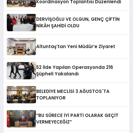
Koordinasyon Toplantısı Düzenlendi
DERVİŞOĞLU VE OLGUN, GENÇ ÇİFTİN
NİKÂH ŞAHİDİ OLDU
Altuntaş’tan Yeni Müdür’e Ziyaret
52 İlde Yapılan Operasyonda 216
Şüpheli Yakalandı
BELEDİYE MECLİSİ 3 AĞUSTOS´TA
TOPLANIYOR
“BU SÜRECE İYİ PARTİ OLARAK GEÇİT
VERMEYECEĞİZ”