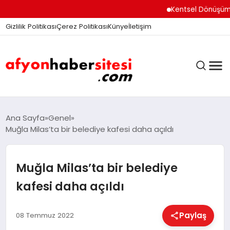
Kentsel Dönüşüm Ofisi
Gizlilik Politikası
Çerez Politikası
Künye
İletişim
ANASAYFA
Ana Sayfa
Genel
Muğla Milas’ta bir belediye kafesi daha açıldı
GÜNDEM
Muğla Milas’ta bir belediye
kafesi daha açıldı
DÜNYA
Paylaş
08 Temmuz 2022