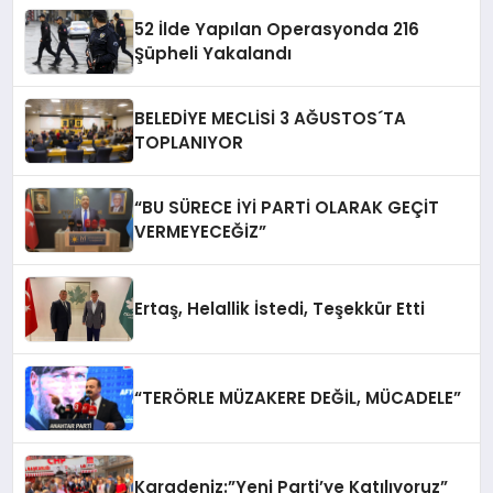
52 İlde Yapılan Operasyonda 216
Şüpheli Yakalandı
BELEDİYE MECLİSİ 3 AĞUSTOS´TA
TOPLANIYOR
“BU SÜRECE İYİ PARTİ OLARAK GEÇİT
VERMEYECEĞİZ”
Ertaş, Helallik İstedi, Teşekkür Etti
“TERÖRLE MÜZAKERE DEĞİL, MÜCADELE”
Karadeniz:”Yeni Parti’ye Katılıyoruz”