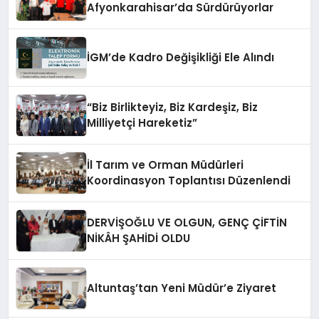
Afyonkarahisar’da Sürdürüyorlar
İGM’de Kadro Değişikliği Ele Alındı
“Biz Birlikteyiz, Biz Kardeşiz, Biz
Milliyetçi Hareketiz”
İl Tarım ve Orman Müdürleri
Koordinasyon Toplantısı Düzenlendi
DERVİŞOĞLU VE OLGUN, GENÇ ÇİFTİN
NİKÂH ŞAHİDİ OLDU
Altuntaş’tan Yeni Müdür’e Ziyaret