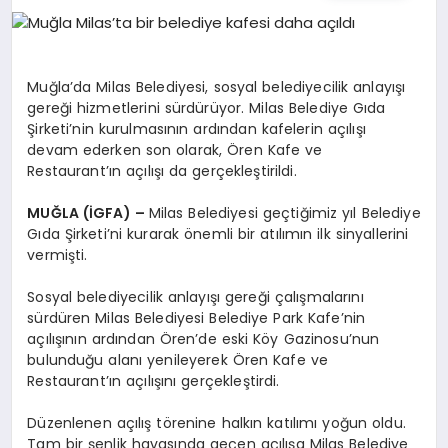
EĞITIM
EKONOMI
Muğla’da Milas Belediyesi, sosyal belediyecilik anlayışı
gereği hizmetlerini sürdürüyor. Milas Belediye Gıda
Şirketi’nin kurulmasının ardından kafelerin açılışı
HABERLER
devam ederken son olarak, Ören Kafe ve
Restaurant’ın açılışı da gerçekleştirildi.
MUĞLA (İGFA) –
Milas Belediyesi geçtiğimiz yıl Belediye
MAGAZIN
Gıda Şirketi’ni kurarak önemli bir atılımın ilk sinyallerini
vermişti.
Sosyal belediyecilik anlayışı gereği çalışmalarını
SAĞLIK
sürdüren Milas Belediyesi Belediye Park Kafe’nin
açılışının ardından Ören’de eski Köy Gazinosu’nun
bulunduğu alanı yenileyerek Ören Kafe ve
SPOR
Restaurant’ın açılışını gerçekleştirdi.
Düzenlenen açılış törenine halkın katılımı yoğun oldu.
Tam bir şenlik havasında geçen açılışa Milas Belediye
TEKNOLOJI