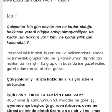
EĞITIM
[ad_1]
EKONOMI
Çalışanlar izin gün sayılarının ne kadar olduğu
hakkında yeterli bilgiye sahip olmayabiliyor. Ne
kadar izin hakkım var? Kim ne kadar yıllık izin
HABERLER
kullanabilir?
Personel yıllık izinleri, İş Kanunu ile belirlenmiştir. Ancak
MAGAZIN
bazı meslek gruplarında ise İş Kanunu’nun dışında izin
hakları tanınmıştır. Bu grupların başında ise gazeteciler,
gemi adamları ve pilotlar geliyor..
SAĞLIK
Çalışanların yıllık izin haklarını sırasıyla sizlere
aktaralım
SPOR
İŞÇİLERİN YILLIK NE KADAR İZİN HAKKI VAR?
4857 sayılı İş Kanunu’nun 53. maddesine göre işçi,
işyerinde işe başladığı günden itibaren, deneme
süresi de içinde olmak üzere, en az bir yıl çalışmış
TEKNOLOJI