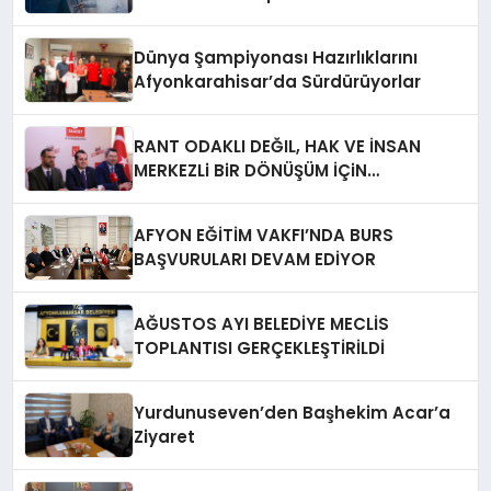
Dünya Şampiyonası Hazırlıklarını
Afyonkarahisar’da Sürdürüyorlar
RANT ODAKLI DEĞIL, HAK VE İNSAN
MERKEZLi BiR DÖNÜŞÜM İÇiN
AFYONKARAHiSAR’IN YANINDAYIZ!
AFYON EĞİTİM VAKFI’NDA BURS
BAŞVURULARI DEVAM EDİYOR
AĞUSTOS AYI BELEDİYE MECLİS
TOPLANTISI GERÇEKLEŞTİRİLDİ
Yurdunuseven’den Başhekim Acar’a
Ziyaret