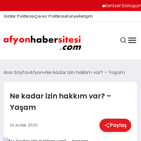
Kentsel Dönüşüm Ofisi A
Gizlilik Politikası
Çerez Politikası
Künye
İletişim
ANASAYFA
Ana Sayfa
Afyon
Ne kadar izin hakkım var? – Yaşam
Ne kadar izin hakkım var? –
GÜNDEM
Yaşam
DÜNYA
Paylaş
14 Aralık 2020