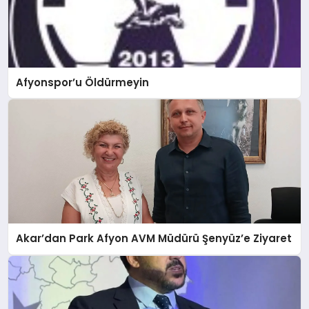
Afyonspor’u Öldürmeyin
Akar’dan Park Afyon AVM Müdürü Şenyüz’e Ziyaret