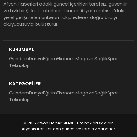
Afyon Haberleri odaklı güncel içerikleri tarafsız, güvenilir
ve hızlı bir şekilde okurlarına sunar. Afyonkarahisar’daki
yerel gelişmeleri anbean takip ederek doğru bilgiyi
okuyucusuyla buluşturur.
KURUMSAL
Gündem
Dünya
Eğitim
Ekonomi
Magazin
Sağlık
Spor
Teknoloji
KATEGORİLER
Gündem
Dünya
Eğitim
Ekonomi
Magazin
Sağlık
Spor
Teknoloji
© 2015 Afyon Haber Sitesi. Tüm hakları saklıdır.
Afyonkarahisar’dan güncel ve tarafsız haberler