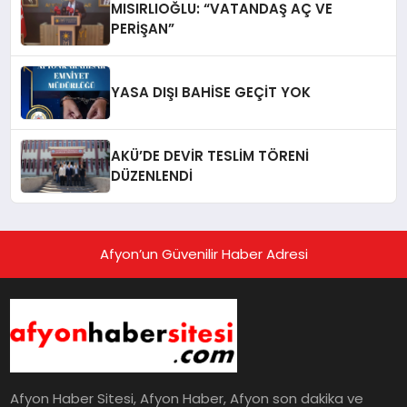
MISIRLIOĞLU: “VATANDAŞ AÇ VE
PERİŞAN”
YASA DIŞI BAHİSE GEÇİT YOK
AKÜ’DE DEVİR TESLİM TÖRENİ
DÜZENLENDİ
Afyon’un Güvenilir Haber Adresi
Afyon Haber Sitesi, Afyon Haber, Afyon son dakika ve