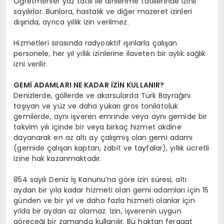
Öğretmenler yaz tatili ile dinlenme tatillerinde izinli
sayılırlar. Bunlara, hastalık ve diğer mazeret izinleri
dışında, ayrıca yıllık izin verilmez.
Hizmetleri sırasında radyoaktif ışınlarla çalışan
personele, her yıl yıllık izinlerine ilaveten bir aylık sağlık
izni verilir.
GEMİ ADAMLARI NE KADAR İZİN KULLANIR?
Denizlerde, göllerde ve akarsularda Türk Bayrağını
taşıyan ve yüz ve daha yukarı gros tonilatoluk
gemilerde, aynı işveren emrinde veya aynı gemide bir
takvim yılı içinde bir veya birkaç hizmet akdine
dayanarak en az altı ay çalışmış olan gemi adamı
(gemide çalışan kaptan, zabit ve tayfalar), yıllık ücretli
izine hak kazanmaktadır.
854 sayılı Deniz İş Kanunu’na göre izin süresi, altı
aydan bir yıla kadar hizmeti olan gemi adamları için 15
günden ve bir yıl ve daha fazla hizmeti olanlar için
yılda bir aydan az olamaz. İzin, işverenin uygun
göreceği bir zamanda kullanılır. Bu haktan feragat