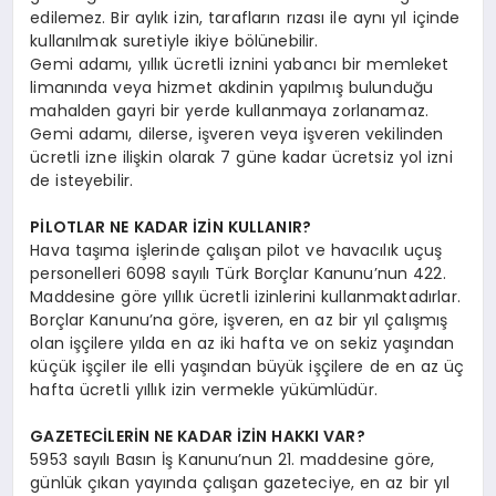
edilemez. Bir aylık izin, tarafların rızası ile aynı yıl içinde
kullanılmak suretiyle ikiye bölünebilir.
Gemi adamı, yıllık ücretli iznini yabancı bir memleket
limanında veya hizmet akdinin yapılmış bulunduğu
mahalden gayri bir yerde kullanmaya zorlanamaz.
Gemi adamı, dilerse, işveren veya işveren vekilinden
ücretli izne ilişkin olarak 7 güne kadar ücretsiz yol izni
de isteyebilir.
PİLOTLAR NE KADAR İZİN KULLANIR?
Hava taşıma işlerinde çalışan pilot ve havacılık uçuş
personelleri 6098 sayılı Türk Borçlar Kanunu’nun 422.
Maddesine göre yıllık ücretli izinlerini kullanmaktadırlar.
Borçlar Kanunu’na göre, işveren, en az bir yıl çalışmış
olan işçilere yılda en az iki hafta ve on sekiz yaşından
küçük işçiler ile elli yaşından büyük işçilere de en az üç
hafta ücretli yıllık izin vermekle yükümlüdür.
GAZETECİLERİN NE KADAR İZİN HAKKI VAR?
5953 sayılı Basın İş Kanunu’nun 21. maddesine göre,
günlük çıkan yayında çalışan gazeteciye, en az bir yıl