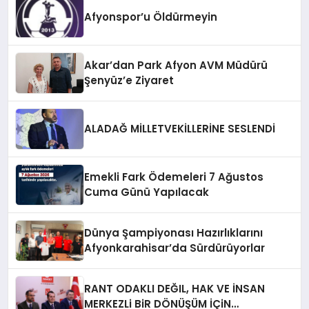
Afyonspor’u Öldürmeyin
Akar’dan Park Afyon AVM Müdürü
Şenyüz’e Ziyaret
ALADAĞ MİLLETVEKİLLERİNE SESLENDİ
Emekli Fark Ödemeleri 7 Ağustos
Cuma Günü Yapılacak
Dünya Şampiyonası Hazırlıklarını
Afyonkarahisar’da Sürdürüyorlar
RANT ODAKLI DEĞIL, HAK VE İNSAN
MERKEZLi BiR DÖNÜŞÜM İÇiN