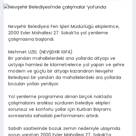
EĞITIM
EKONOMI
Nevşehir Belediyesi Fen İşleri Müdürlüğü ekiplerince,
2000 Evler Mahallesi 27. Sokak’ta yol yenileme
çalışmasına başlandı.
HABERLER
Mehmet UZEL (NEVŞEHİR İGFA)
Bir yandan mahallelerdeki ana yollarda altyapı ve
üstyapı hamlesi ile kilometrelerce yol yapan ve şehre
MAGAZIN
modern ve güçlü bir altyapı kazandıran Nevşehir
Belediyesi bir yandan da mahallelerdeki ara yollarda
bozulan yolları yeniliyor.
SAĞLIK
Yol yenileme programına alınan birçok noktada
çalışmalarını aralıksız sürdüren belediye ekipleri
sorunsuz ve konforlu yollar için Kurban Bayramı
SPOR
sonrasında sahadaki performansını artırdı.
Sabah saatlerinde bozuk zemin nedeniyle ulaşımda
sorun yaratan 2000 Evler Mahallesi 27. Sokak’ta
TEKNOLOJI