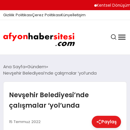
Kentsel Dönüşüm Ofisi
Gizlilik Politikası
Çerez Politikası
Künye
İletişim
ANASAYFA
Ana Sayfa
Gündem
Nevşehir Belediyesi’nde çalışmalar ‘yol’unda
GÜNDEM
Nevşehir Belediyesi’nde
çalışmalar ‘yol’unda
DÜNYA
Paylaş
15 Temmuz 2022