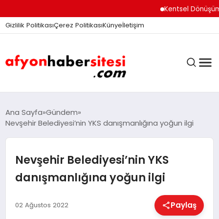
Kentsel Dönüşüm Ofisi
Gizlilik Politikası
Çerez Politikası
Künye
İletişim
ANASAYFA
Ana Sayfa
Gündem
Nevşehir Belediyesi’nin YKS danışmanlığına yoğun ilgi
GÜNDEM
Nevşehir Belediyesi’nin YKS
danışmanlığına yoğun ilgi
DÜNYA
Paylaş
02 Ağustos 2022