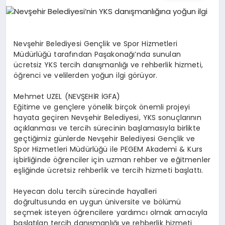
EĞITIM
EKONOMI
Nevşehir Belediyesi Gençlik ve Spor Hizmetleri
Müdürlüğü tarafından Paşakonağı’nda sunulan
ücretsiz YKS tercih danışmanlığı ve rehberlik hizmeti,
HABERLER
öğrenci ve velilerden yoğun ilgi görüyor.
Mehmet UZEL (NEVŞEHİR İGFA)
Eğitime ve gençlere yönelik birçok önemli projeyi
MAGAZIN
hayata geçiren Nevşehir Belediyesi, YKS sonuçlarının
açıklanması ve tercih sürecinin başlamasıyla birlikte
geçtiğimiz günlerde Nevşehir Belediyesi Gençlik ve
Spor Hizmetleri Müdürlüğü ile PEGEM Akademi & Kurs
SAĞLIK
işbirliğinde öğrenciler için uzman rehber ve eğitmenler
eşliğinde ücretsiz rehberlik ve tercih hizmeti başlattı.
SPOR
Heyecan dolu tercih sürecinde hayalleri
doğrultusunda en uygun üniversite ve bölümü
seçmek isteyen öğrencilere yardımcı olmak amacıyla
başlatılan tercih danışmanlığı ve rehberlik hizmeti
TEKNOLOJI