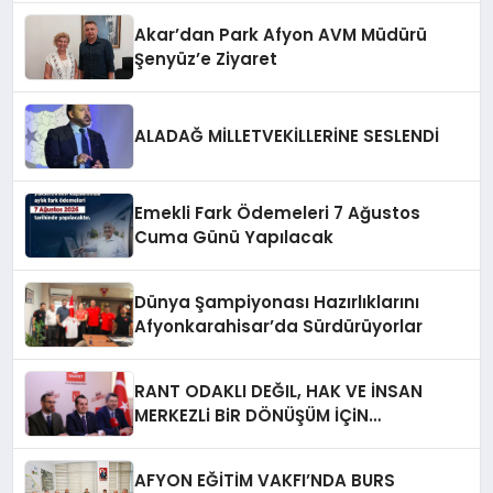
Akar’dan Park Afyon AVM Müdürü
Şenyüz’e Ziyaret
ALADAĞ MİLLETVEKİLLERİNE SESLENDİ
Emekli Fark Ödemeleri 7 Ağustos
Cuma Günü Yapılacak
Dünya Şampiyonası Hazırlıklarını
Afyonkarahisar’da Sürdürüyorlar
RANT ODAKLI DEĞIL, HAK VE İNSAN
MERKEZLi BiR DÖNÜŞÜM İÇiN
AFYONKARAHiSAR’IN YANINDAYIZ!
AFYON EĞİTİM VAKFI’NDA BURS