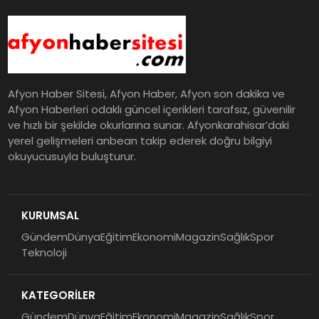
Afyon Haber Sitesi, Afyon Haber, Afyon son dakika ve
Afyon Haberleri odaklı güncel içerikleri tarafsız, güvenilir
ve hızlı bir şekilde okurlarına sunar. Afyonkarahisar’daki
yerel gelişmeleri anbean takip ederek doğru bilgiyi
okuyucusuyla buluşturur.
KURUMSAL
Gündem
Dünya
Eğitim
Ekonomi
Magazin
Sağlık
Spor
Teknoloji
KATEGORİLER
Gündem
Dünya
Eğitim
Ekonomi
Magazin
Sağlık
Spor