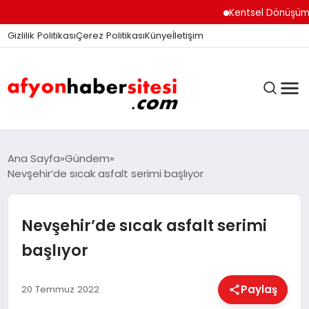
Kentsel Dönüşüm Ofisi 
Gizlilik Politikası
Çerez Politikası
Künye
İletişim
ANASAYFA
Ana Sayfa
Gündem
Nevşehir’de sıcak asfalt serimi başlıyor
GÜNDEM
Nevşehir’de sıcak asfalt serimi
başlıyor
DÜNYA
Paylaş
20 Temmuz 2022