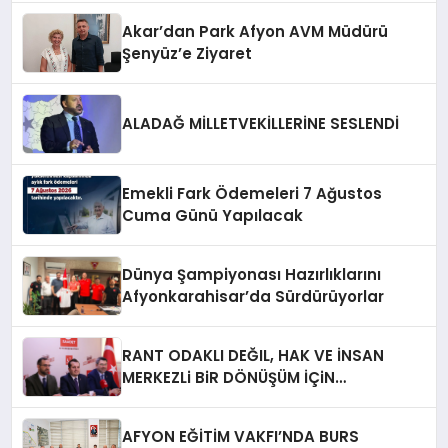
Akar’dan Park Afyon AVM Müdürü
Şenyüz’e Ziyaret
ALADAĞ MİLLETVEKİLLERİNE SESLENDİ
Emekli Fark Ödemeleri 7 Ağustos
Cuma Günü Yapılacak
Dünya Şampiyonası Hazırlıklarını
Afyonkarahisar’da Sürdürüyorlar
RANT ODAKLI DEĞIL, HAK VE İNSAN
MERKEZLi BiR DÖNÜŞÜM İÇiN
AFYONKARAHiSAR’IN YANINDAYIZ!
AFYON EĞİTİM VAKFI’NDA BURS