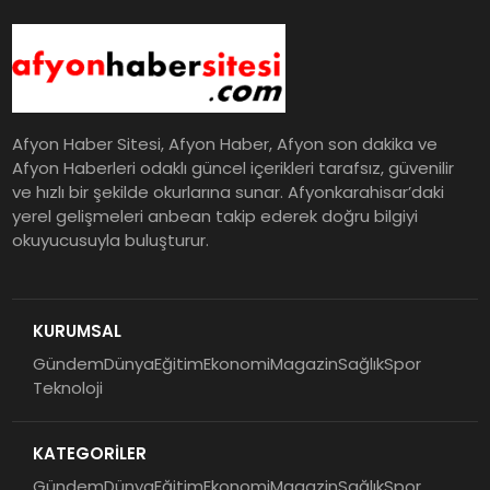
Afyon Haber Sitesi, Afyon Haber, Afyon son dakika ve
Afyon Haberleri odaklı güncel içerikleri tarafsız, güvenilir
ve hızlı bir şekilde okurlarına sunar. Afyonkarahisar’daki
yerel gelişmeleri anbean takip ederek doğru bilgiyi
okuyucusuyla buluşturur.
KURUMSAL
Gündem
Dünya
Eğitim
Ekonomi
Magazin
Sağlık
Spor
Teknoloji
KATEGORİLER
Gündem
Dünya
Eğitim
Ekonomi
Magazin
Sağlık
Spor