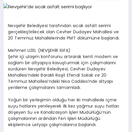
EĞITIM
EKONOMI
Nevşehir Belediyesi tarafından sıcak asfalt serimi
gerçekleştirilecek olan Cevher Dudayev Mahallesi ve
20 Temmuz Mahallelerinde PMT dökümüne başlandı.
HABERLER
Mehmet UZEL (NEVŞEHİR İGFA)
Şehir içi ulaşım konforunu artırarak kenti modern ve
sağlam bir altyapıya kavuşturmak için çalışmalarını
MAGAZIN
sürdüren Nevşehir Belediyesi, Cevher Dudayev
Mahallesi’ndeki Baraklı Raşit Efendi Sokak ve 20
Temmuz Mahallesi’ndeki Nisa Caddesi’nde altyapı
yenileme çalışmalarını tamamladı.
SAĞLIK
Yoğun bir yerleşimin olduğu her iki mahallede içme
suyu hatlarını yenileyerek ilk kez yağmur suyu hatları
SPOR
döşeyen Su ve Kanalizasyon İşleri Müdürlüğü’nün
çalışmalarının ardından Fen İşleri Müdürlüğü
ekiplerince üstyapı çalışmalarına başlandı.
TEKNOLOJI