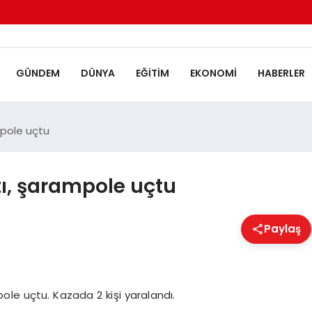
GÜNDEM
DÜNYA
EĞITIM
EKONOMI
HABERLER
mpole uçtu
tı, şarampole uçtu
Paylaş
le uçtu. Kazada 2 kişi yaralandı.