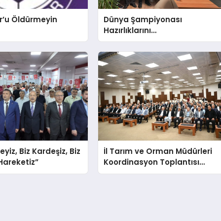
r’u Öldürmeyin
Dünya Şampiyonası
Hazırlıklarını
Afyonkarahisar’da
Sürdürüyorlar
teyiz, Biz Kardeşiz, Biz
İl Tarım ve Orman Müdürleri
 Hareketiz”
Koordinasyon Toplantısı
Düzenlendi