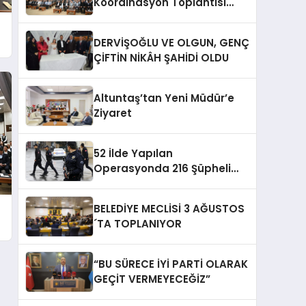
Koordinasyon Toplantısı
Düzenlendi
DERVİŞOĞLU VE OLGUN, GENÇ
ÇİFTİN NİKÂH ŞAHİDİ OLDU
Altuntaş’tan Yeni Müdür’e
Ziyaret
52 İlde Yapılan
Operasyonda 216 Şüpheli
Yakalandı
BELEDİYE MECLİSİ 3 AĞUSTOS
´TA TOPLANIYOR
“BU SÜRECE İYİ PARTİ OLARAK
GEÇİT VERMEYECEĞİZ”