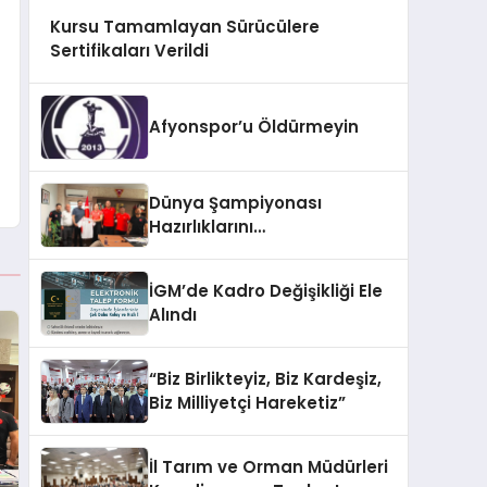
Kursu Tamamlayan Sürücülere
Sertifikaları Verildi
Afyonspor’u Öldürmeyin
Dünya Şampiyonası
Hazırlıklarını
Afyonkarahisar’da
Sürdürüyorlar
İGM’de Kadro Değişikliği Ele
Alındı
“Biz Birlikteyiz, Biz Kardeşiz,
Biz Milliyetçi Hareketiz”
İl Tarım ve Orman Müdürleri