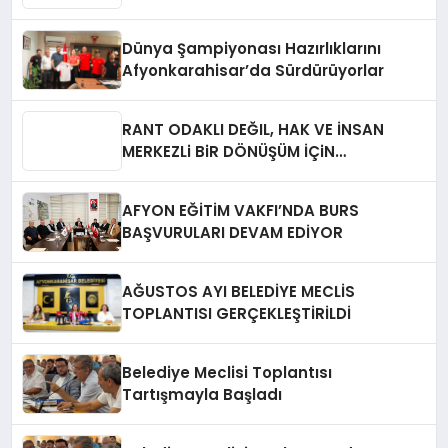
Dünya Şampiyonası Hazırlıklarını
Afyonkarahisar’da Sürdürüyorlar
RANT ODAKLI DEĞIL, HAK VE İNSAN
MERKEZLi BiR DÖNÜŞÜM İÇiN
AFYONKARAHiSAR’IN YANINDAYIZ!
AFYON EĞİTİM VAKFI’NDA BURS
BAŞVURULARI DEVAM EDİYOR
AĞUSTOS AYI BELEDİYE MECLİS
TOPLANTISI GERÇEKLEŞTİRİLDİ
Belediye Meclisi Toplantısı
Tartışmayla Başladı