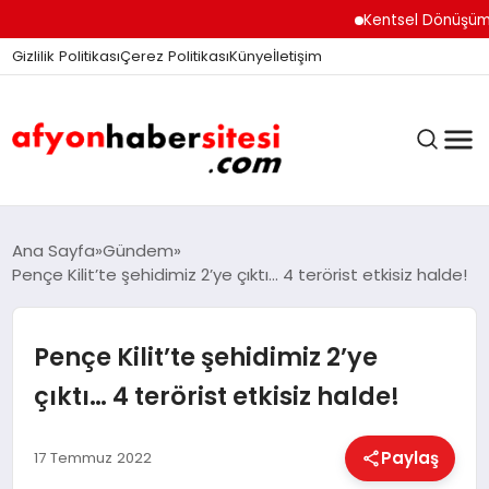
Kentsel Dönüşüm Ofisi 
Gizlilik Politikası
Çerez Politikası
Künye
İletişim
ANASAYFA
Ana Sayfa
Gündem
Pençe Kilit’te şehidimiz 2’ye çıktı… 4 terörist etkisiz halde!
GÜNDEM
Pençe Kilit’te şehidimiz 2’ye
çıktı… 4 terörist etkisiz halde!
DÜNYA
Paylaş
17 Temmuz 2022