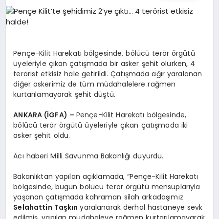
EĞITIM
EKONOMI
Pençe-Kilit Harekatı bölgesinde, bölücü terör örgütü
üyeleriyle çıkan çatışmada bir asker şehit olurken, 4
HABERLER
terörist etkisiz hale getirildi. Çatışmada ağır yaralanan
diğer askerimiz de tüm müdahalelere rağmen
kurtarılamayarak şehit düştü.
MAGAZIN
ANKARA (İGFA) –
Pençe-Kilit Harekatı bölgesinde,
bölücü terör örgütü üyeleriyle çıkan çatışmada iki
asker şehit oldu.
SAĞLIK
Acı haberi Milli Savunma Bakanlığı duyurdu.
Bakanlıktan yapılan açıklamada, “Pençe-Kilit Harekatı
SPOR
bölgesinde, bugün bölücü terör örgütü mensuplarıyla
yaşanan çatışmada kahraman silah arkadaşımız
Selahattin Taşkın
yaralanarak derhal hastaneye sevk
edilmiş, yapılan müdahaleye rağmen kurtarılamayarak
TEKNOLOJI