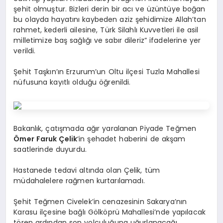
şehit olmuştur. Bizleri derin bir acı ve üzüntüye boğan
bu olayda hayatını kaybeden aziz şehidimize Allah’tan
rahmet, kederli ailesine, Türk Silahlı Kuvvetleri ile asil
milletimize baş sağlığı ve sabır dileriz” ifadelerine yer
verildi.
Şehit Taşkın’ın Erzurum’un Oltu ilçesi Tuzla Mahallesi
nüfusuna kayıtlı olduğu öğrenildi.
Bakanlık, çatışmada ağır yaralanan Piyade Teğmen
Ömer Faruk Çelik
‘in şehadet haberini de akşam
saatlerinde duyurdu.
Hastanede tedavi altında olan Çelik, tüm
müdahalelere rağmen kurtarılamadı.
Şehit Teğmen Civelek’in cenazesinin Sakarya’nın
Karasu ilçesine bağlı Gölköprü Mahallesi’nde yapılacak
tören ardından son yolculuğuna uğurlanacağı