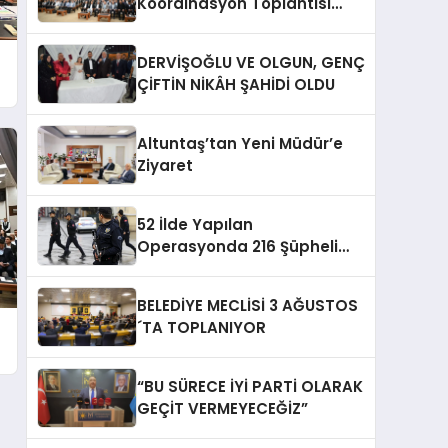
Koordinasyon Toplantısı
Düzenlendi
DERVİŞOĞLU VE OLGUN, GENÇ
ÇİFTİN NİKÂH ŞAHİDİ OLDU
Altuntaş’tan Yeni Müdür’e
Ziyaret
52 İlde Yapılan
Operasyonda 216 Şüpheli
Yakalandı
BELEDİYE MECLİSİ 3 AĞUSTOS
´TA TOPLANIYOR
“BU SÜRECE İYİ PARTİ OLARAK
GEÇİT VERMEYECEĞİZ”