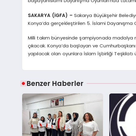
başlayanİslami Dayanışma Oyunları’nda tatami
SAKARYA (İGFA) –
Sakarya Büyükşehir Belediy
Konya’da gerçekleştirilen 5. İslami Dayanışma O
Milli takım bünyesinde şampiyonada madalya 
çıkacak. Konya’da başlayan ve Cumhurbaşkanı Re
yapılacak olan oyunlara İslam İşbirliği Teşkilatı ü
Benzer Haberler