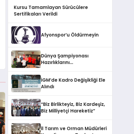
Kursu Tamamlayan Sürücülere
Sertifikaları Verildi
Afyonspor’u Öldürmeyin
Dünya Şampiyonası
Hazırlıklarını
Afyonkarahisar’da
Sürdürüyorlar
İGM’de Kadro Değişikliği Ele
Alındı
“Biz Birlikteyiz, Biz Kardeşiz,
Biz Milliyetçi Hareketiz”
İl Tarım ve Orman Müdürleri