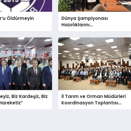
r’u Öldürmeyin
Dünya Şampiyonası
Hazırlıklarını
Afyonkarahisar’da
Sürdürüyorlar
teyiz, Biz Kardeşiz, Biz
İl Tarım ve Orman Müdürleri
 Hareketiz”
Koordinasyon Toplantısı
Düzenlendi