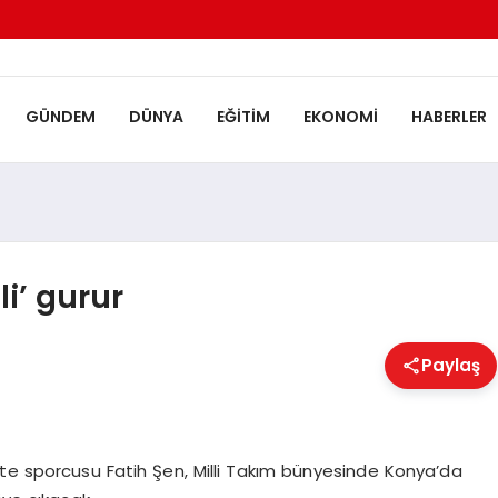
GÜNDEM
DÜNYA
EĞITIM
EKONOMI
HABERLER
i’ gurur
Paylaş
te sporcusu Fatih Şen, Milli Takım bünyesinde Konya’da