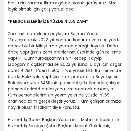
her türlü zammı, ikramı görev olarak görüyoruz. Size
layık olmak için çalışıyoruz” dedi.
“PERSONELLERİMİZE YÜZDE 41,69 ZAM”
Zammın detaylarını paylaşan Başkan Yüce,
“Sözleşmemiz 2022 yılı sonuna kadar devam ediyordu
ancak biz bir iyileştirme yapma gereği duyduk. Daha
önce yaptığımız zam oranlarının üzerinde güncelleme
yaptık. Cumhurbaşkanımız Sn. Recep Tayyip
Erdoğan’ın açıklaması ile 2022 yılı ikinci 6 ayı için asgari
ücret 4.250 TL’den 5.500 TL’ye yükseltildi. Bu minvalde
biz de Hak-İş ile yaptığımız ek protokol ile Büyükşehir
Belediyemiz ve SASKİ’nin personel şirketlerinde çalışan
personellerimizi enflasyona ezdirmemek amacıyla
tüm personellerimizin yevmiyelerine yüzde 41,69
oranında zam gerçekleştiriyoruz. Tüm çalışanlarımıza
hayırlı olsun İnşallah” diye konuştu.
Hizmet İş Genel Başkan Yardımcısı Mehmet Keskin ile
Hizmet İş Sakarya Şube Başkanı Mesut Gökdemir,