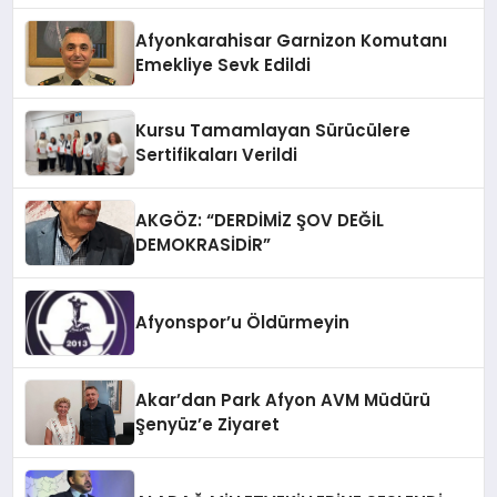
Afyonkarahisar Garnizon Komutanı
Emekliye Sevk Edildi
Kursu Tamamlayan Sürücülere
Sertifikaları Verildi
AKGÖZ: “DERDİMİZ ŞOV DEĞİL
DEMOKRASİDİR”
Afyonspor’u Öldürmeyin
Akar’dan Park Afyon AVM Müdürü
Şenyüz’e Ziyaret