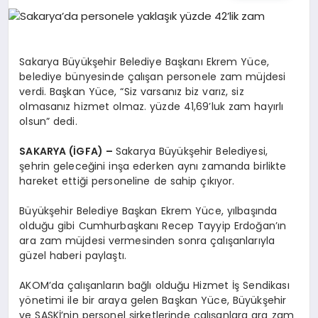
EĞITIM
EKONOMI
Sakarya Büyükşehir Belediye Başkanı Ekrem Yüce,
belediye bünyesinde çalışan personele zam müjdesi
verdi. Başkan Yüce, “Siz varsanız biz varız, siz
HABERLER
olmasanız hizmet olmaz. yüzde 41,69’luk zam hayırlı
olsun” dedi.
SAKARYA (İGFA) –
Sakarya Büyükşehir Belediyesi,
MAGAZIN
şehrin geleceğini inşa ederken aynı zamanda birlikte
hareket ettiği personeline de sahip çıkıyor.
Büyükşehir Belediye Başkan Ekrem Yüce, yılbaşında
SAĞLIK
olduğu gibi Cumhurbaşkanı Recep Tayyip Erdoğan’ın
ara zam müjdesi vermesinden sonra çalışanlarıyla
güzel haberi paylaştı.
SPOR
AKOM’da çalışanların bağlı olduğu Hizmet İş Sendikası
yönetimi ile bir araya gelen Başkan Yüce, Büyükşehir
ve SASKİ’nin personel şirketlerinde çalışanlara ara zam
TEKNOLOJI