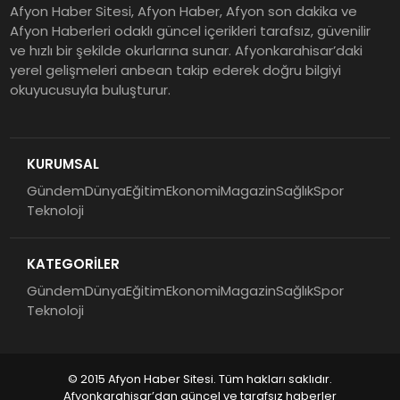
Afyon Haber Sitesi, Afyon Haber, Afyon son dakika ve
Afyon Haberleri odaklı güncel içerikleri tarafsız, güvenilir
ve hızlı bir şekilde okurlarına sunar. Afyonkarahisar’daki
yerel gelişmeleri anbean takip ederek doğru bilgiyi
okuyucusuyla buluşturur.
KURUMSAL
Gündem
Dünya
Eğitim
Ekonomi
Magazin
Sağlık
Spor
Teknoloji
KATEGORİLER
Gündem
Dünya
Eğitim
Ekonomi
Magazin
Sağlık
Spor
Teknoloji
© 2015 Afyon Haber Sitesi. Tüm hakları saklıdır.
Afyonkarahisar’dan güncel ve tarafsız haberler