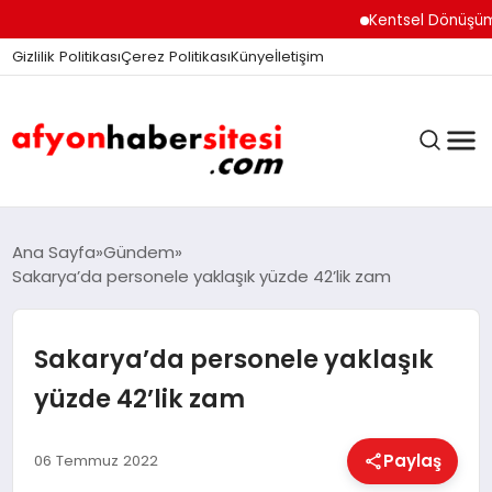
Kentsel Dönüşüm Ofisi 
Gizlilik Politikası
Çerez Politikası
Künye
İletişim
ANASAYFA
Ana Sayfa
Gündem
Sakarya’da personele yaklaşık yüzde 42’lik zam
GÜNDEM
Sakarya’da personele yaklaşık
yüzde 42’lik zam
DÜNYA
Paylaş
06 Temmuz 2022