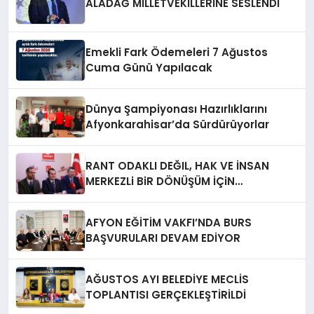
ALADAĞ MİLLETVEKİLLERİNE SESLENDİ
Emekli Fark Ödemeleri 7 Ağustos
Cuma Günü Yapılacak
Dünya Şampiyonası Hazırlıklarını
Afyonkarahisar’da Sürdürüyorlar
RANT ODAKLI DEĞIL, HAK VE İNSAN
MERKEZLi BiR DÖNÜŞÜM İÇiN
AFYONKARAHiSAR’IN YANINDAYIZ!
AFYON EĞİTİM VAKFI’NDA BURS
BAŞVURULARI DEVAM EDİYOR
AĞUSTOS AYI BELEDİYE MECLİS
TOPLANTISI GERÇEKLEŞTİRİLDİ