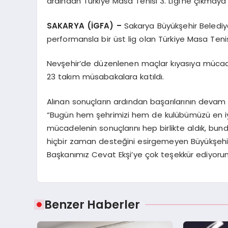
ardından Türkiye Masa Tenisi 3. Ligi’ne çıkmaya
SAKARYA (İGFA) –
Sakarya Büyükşehir Belediye
performansla bir üst lig olan Türkiye Masa Tenis
Nevşehir’de düzenlenen maçlar kıyasıya mücade
23 takım müsabakalara katıldı.
Alınan sonuçların ardından başarılarının deva
“Bugün hem şehrimizi hem de kulübümüzü en iyi
mücadelenin sonuçlarını hep birlikte aldık, b
hiçbir zaman desteğini esirgemeyen Büyükşehi
Başkanımız Cevat Ekşi’ye çok teşekkür ediyoru
Benzer Haberler