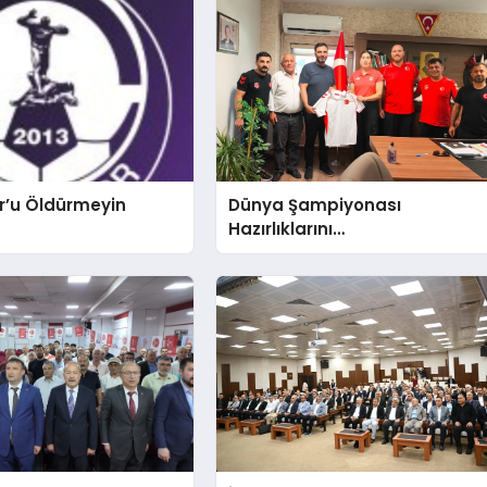
r’u Öldürmeyin
Dünya Şampiyonası
Hazırlıklarını
Afyonkarahisar’da
Sürdürüyorlar