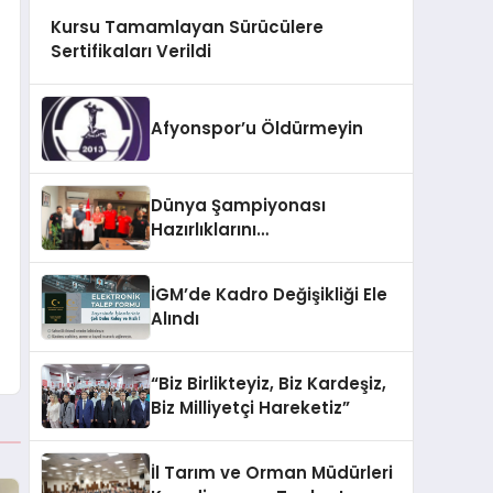
Kursu Tamamlayan Sürücülere
Sertifikaları Verildi
Afyonspor’u Öldürmeyin
Dünya Şampiyonası
Hazırlıklarını
Afyonkarahisar’da
Sürdürüyorlar
İGM’de Kadro Değişikliği Ele
Alındı
“Biz Birlikteyiz, Biz Kardeşiz,
Biz Milliyetçi Hareketiz”
İl Tarım ve Orman Müdürleri