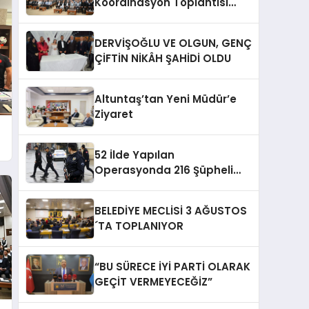
Koordinasyon Toplantısı
Düzenlendi
DERVİŞOĞLU VE OLGUN, GENÇ
ÇİFTİN NİKÂH ŞAHİDİ OLDU
Altuntaş’tan Yeni Müdür’e
Ziyaret
52 İlde Yapılan
Operasyonda 216 Şüpheli
Yakalandı
BELEDİYE MECLİSİ 3 AĞUSTOS
´TA TOPLANIYOR
“BU SÜRECE İYİ PARTİ OLARAK
GEÇİT VERMEYECEĞİZ”