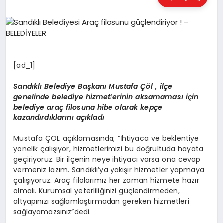
EĞITIM
EKONOMI
[ad_1]
HABERLER
Sandıklı Belediye Başkanı Mustafa Çöl , ilçe
genelinde belediye hizmetlerinin aksamaması için
belediye araç filosuna hibe olarak kepçe
MAGAZIN
kazandırdıklarını açıkladı
Mustafa ÇÖL açıklamasında; “İhtiyaca ve beklentiye
SAĞLIK
yönelik çalışıyor, hizmetlerimizi bu doğrultuda hayata
geçiriyoruz. Bir ilçenin neye ihtiyacı varsa ona cevap
vermeniz lazım. Sandıklı’ya yakışır hizmetler yapmaya
çalışıyoruz. Araç filolarımız her zaman hizmete hazır
SPOR
olmalı. Kurumsal yeterliliğinizi güçlendirmeden,
altyapınızı sağlamlaştırmadan gereken hizmetleri
sağlayamazsınız”dedi.
TEKNOLOJI