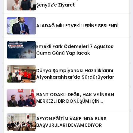
Şenyüz’e Ziyaret
ALADAĞ MİLLETVEKİLLERİNE SESLENDİ
Emekli Fark Ödemeleri 7 Ağustos
Cuma Günü Yapılacak
Dünya Şampiyonası Hazırlıklarını
Afyonkarahisar’da Sürdürüyorlar
RANT ODAKLI DEĞIL, HAK VE İNSAN
MERKEZLi BiR DÖNÜŞÜM İÇiN
AFYONKARAHiSAR’IN YANINDAYIZ!
AFYON EĞİTİM VAKFI’NDA BURS
BAŞVURULARI DEVAM EDİYOR