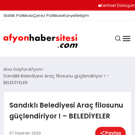
Kentsel Dönüşüm Ofisi
Gizlilik Politikası
Çerez Politikası
Künye
İletişim
ANASAYFA
Ana Sayfa
Afyon
Sandıklı Belediyesi Araç filosunu güçlendiriyor ! –
BELEDİYELER
GÜNDEM
Sandıklı Belediyesi Araç filosunu
DÜNYA
güçlendiriyor ! – BELEDİYELER
Paylaş
07 Haziran 2020