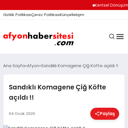
Kentsel Dönüşüm Ofisi
Gizlilik Politikası
Çerez Politikası
Künye
İletişim
ANASAYFA
Ana Sayfa
Afyon
Sandıklı Komagene Çiğ Köfte açıldı !!
Sandıklı Komagene Çiğ Köfte
GÜNDEM
açıldı !!
DÜNYA
Paylaş
04 Ocak 2020