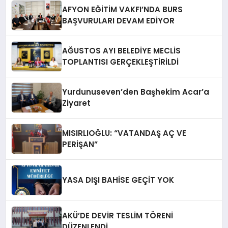
AFYON EĞİTİM VAKFI’NDA BURS
BAŞVURULARI DEVAM EDİYOR
AĞUSTOS AYI BELEDİYE MECLİS
TOPLANTISI GERÇEKLEŞTİRİLDİ
Yurdunuseven’den Başhekim Acar’a
Ziyaret
MISIRLIOĞLU: “VATANDAŞ AÇ VE
PERİŞAN”
YASA DIŞI BAHİSE GEÇİT YOK
AKÜ’DE DEVİR TESLİM TÖRENİ
DÜZENLENDİ