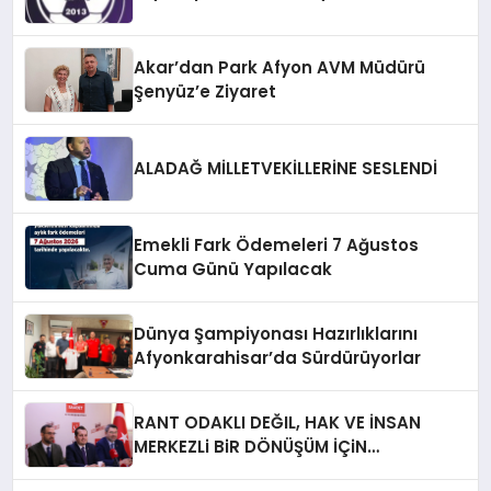
Akar’dan Park Afyon AVM Müdürü
Şenyüz’e Ziyaret
ALADAĞ MİLLETVEKİLLERİNE SESLENDİ
Emekli Fark Ödemeleri 7 Ağustos
Cuma Günü Yapılacak
Dünya Şampiyonası Hazırlıklarını
Afyonkarahisar’da Sürdürüyorlar
RANT ODAKLI DEĞIL, HAK VE İNSAN
MERKEZLi BiR DÖNÜŞÜM İÇiN
AFYONKARAHiSAR’IN YANINDAYIZ!