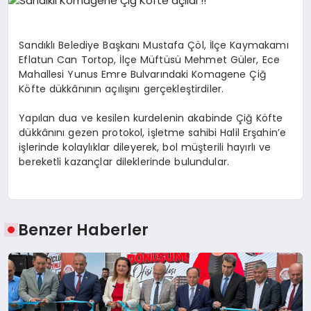
EĞITIM
Sandıklı Belediye Başkanı Mustafa Çöl, İlçe Kaymakamı
EKONOMI
Eflatun Can Tortop, İlçe Müftüsü Mehmet Güler, Ece
Mahallesi Yunus Emre Bulvarındaki Komagene Çiğ
Köfte dükkânının açılışını gerçekleştirdiler.
HABERLER
Yapılan dua ve kesilen kurdelenin akabinde Çiğ Köfte
dükkânını gezen protokol, işletme sahibi Halil Erşahin’e
işlerinde kolaylıklar dileyerek, bol müşterili hayırlı ve
MAGAZIN
bereketli kazançlar dileklerinde bulundular.
SAĞLIK
Benzer Haberler
SPOR
TEKNOLOJI