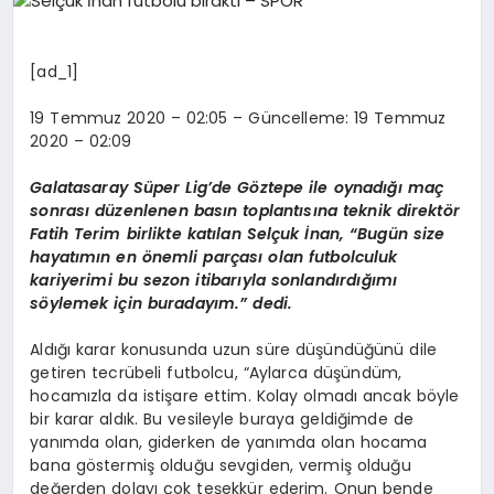
EĞITIM
[ad_1]
EKONOMI
19 Temmuz 2020 – 02:05 – Güncelleme: 19 Temmuz
2020 – 02:09
HABERLER
Galatasaray Süper Lig’de Göztepe ile oynadığı maç
sonrası düzenlenen basın toplantısına teknik direktör
Fatih Terim birlikte katılan Selçuk İnan, “Bugün size
MAGAZIN
hayatımın en önemli parçası olan futbolculuk
kariyerimi bu sezon itibarıyla sonlandırdığımı
söylemek için buradayım.” dedi.
SAĞLIK
Aldığı karar konusunda uzun süre düşündüğünü dile
getiren tecrübeli futbolcu, “Aylarca düşündüm,
hocamızla da istişare ettim. Kolay olmadı ancak böyle
SPOR
bir karar aldık. Bu vesileyle buraya geldiğimde de
yanımda olan, giderken de yanımda olan hocama
bana göstermiş olduğu sevgiden, vermiş olduğu
değerden dolayı çok teşekkür ederim. Onun bende
TEKNOLOJI