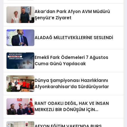
Akar’dan Park Afyon AVM Müdürü
Şenyüz’e Ziyaret
ALADAĞ MİLLETVEKİLLERİNE SESLENDİ
Emekli Fark Ödemeleri 7 Ağustos
Cuma Günü Yapılacak
Dünya Şampiyonası Hazırlıklarını
Afyonkarahisar’da Sürdürüyorlar
RANT ODAKLI DEĞIL, HAK VE İNSAN
MERKEZLi BiR DÖNÜŞÜM İÇiN
AFYONKARAHiSAR’IN YANINDAYIZ!
AFYON EĞİTİM VAKFI’NDA BURS