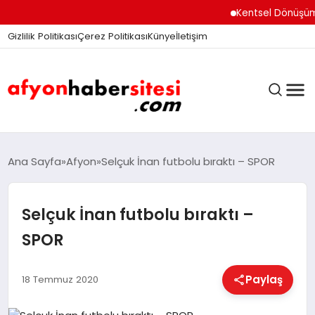
Kentsel Dönüşüm Ofisi 
Gizlilik Politikası
Çerez Politikası
Künye
İletişim
ANASAYFA
Ana Sayfa
Afyon
Selçuk İnan futbolu bıraktı – SPOR
Selçuk İnan futbolu bıraktı –
GÜNDEM
SPOR
DÜNYA
Paylaş
18 Temmuz 2020