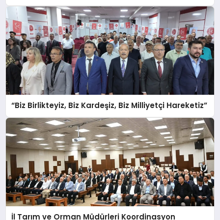
“Biz Birlikteyiz, Biz Kardeşiz, Biz Milliyetçi Hareketiz”
İl Tarım ve Orman Müdürleri Koordinasyon