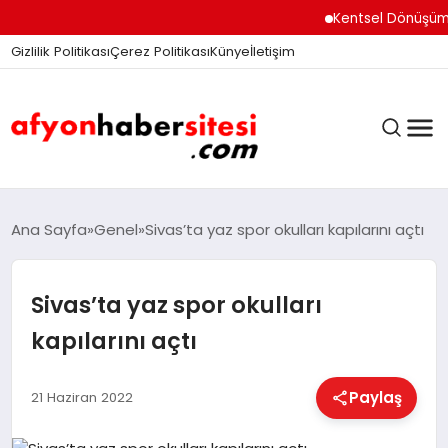
Kentsel Dönüşüm Ofisi
Gizlilik Politikası
Çerez Politikası
Künye
İletişim
ANASAYFA
Ana Sayfa
Genel
Sivas’ta yaz spor okulları kapılarını açtı
Sivas’ta yaz spor okulları
GÜNDEM
kapılarını açtı
DÜNYA
Paylaş
21 Haziran 2022