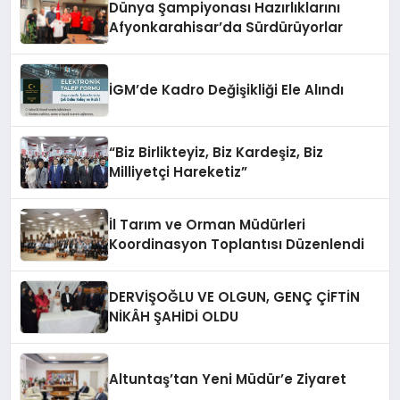
Dünya Şampiyonası Hazırlıklarını
Afyonkarahisar’da Sürdürüyorlar
İGM’de Kadro Değişikliği Ele Alındı
“Biz Birlikteyiz, Biz Kardeşiz, Biz
Milliyetçi Hareketiz”
İl Tarım ve Orman Müdürleri
Koordinasyon Toplantısı Düzenlendi
DERVİŞOĞLU VE OLGUN, GENÇ ÇİFTİN
NİKÂH ŞAHİDİ OLDU
Altuntaş’tan Yeni Müdür’e Ziyaret