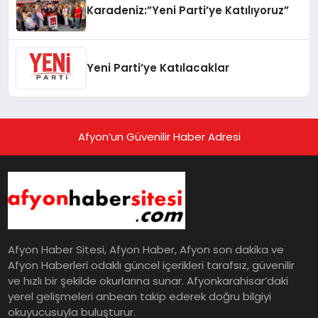
Karadeniz:”Yeni Parti’ye Katılıyoruz”
Yeni Parti’ye Katılacaklar
Afyon’un Güvenilir Haber Adresi
Afyon Haber Sitesi, Afyon Haber, Afyon son dakika ve
Afyon Haberleri odaklı güncel içerikleri tarafsız, güvenilir
ve hızlı bir şekilde okurlarına sunar. Afyonkarahisar’daki
yerel gelişmeleri anbean takip ederek doğru bilgiyi
okuyucusuyla buluşturur.