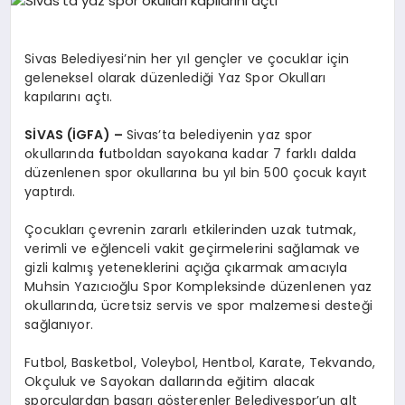
EĞITIM
Sivas Belediyesi’nin her yıl gençler ve çocuklar için
EKONOMI
geleneksel olarak düzenlediği Yaz Spor Okulları
kapılarını açtı.
SİVAS (İGFA) –
Sivas’ta belediyenin yaz spor
HABERLER
okullarında
f
utboldan sayokana kadar 7 farklı dalda
düzenlenen spor okullarına bu yıl bin 500 çocuk kayıt
yaptırdı.
MAGAZIN
Çocukları çevrenin zararlı etkilerinden uzak tutmak,
verimli ve eğlenceli vakit geçirmelerini sağlamak ve
gizli kalmış yeteneklerini açığa çıkarmak amacıyla
SAĞLIK
Muhsin Yazıcıoğlu Spor Kompleksinde düzenlenen yaz
okullarında, ücretsiz servis ve spor malzemesi desteği
sağlanıyor.
SPOR
Futbol, Basketbol, Voleybol, Hentbol, Karate, Tekvando,
Okçuluk ve Sayokan dallarında eğitim alacak
sporculardan başarı gösterenler Belediyespor’un alt
TEKNOLOJI