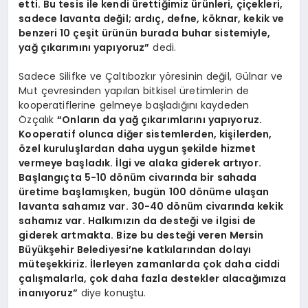
etti. Bu tesis ile kendi ürettiğimiz ürünleri, çiçekleri,
sadece lavanta değil; ardıç, defne, köknar, kekik ve
benzeri 10 çeşit ürünün burada buhar sistemiyle,
yağ çıkarımını yapıyoruz”
dedi.
Sadece Silifke ve Çaltıbozkır yöresinin değil, Gülnar ve
Mut çevresinden yapılan bitkisel üretimlerin de
kooperatiflerine gelmeye başladığını kaydeden
Özçalık
“Onların da yağ çıkarımlarını yapıyoruz.
Kooperatif olunca diğer sistemlerden, kişilerden,
özel kuruluşlardan daha uygun şekilde hizmet
vermeye başladık. İlgi ve alaka giderek artıyor.
Başlangıçta 5-10 dönüm civarında bir sahada
üretime başlamışken, bugün 100 dönüme ulaşan
lavanta sahamız var. 30-40 dönüm civarında kekik
sahamız var. Halkımızın da desteği ve ilgisi de
giderek artmakta. Bize bu desteği veren Mersin
Büyükşehir Belediyesi’ne katkılarından dolayı
müteşekkiriz. İlerleyen zamanlarda çok daha ciddi
çalışmalarla, çok daha fazla destekler alacağımıza
inanıyoruz”
diye konuştu.