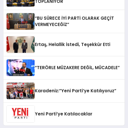
TOPLANIYOR
“BU SÜRECE İYİ PARTİ OLARAK GEÇİT
VERMEYECEĞİZ”
Ertaş, Helallik İstedi, Teşekkür Etti
“TERÖRLE MÜZAKERE DEĞİL, MÜCADELE”
Karadeniz:”Yeni Parti’ye Katılıyoruz”
Yeni Parti’ye Katılacaklar