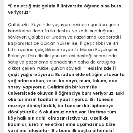
“Elde ettiğimiz gelirle 8 üniversite öğrencisine burs
veriyoruz”
Çaltıbozkır Köyü’nde yaşayan herkesin günden güne
kendilerine daha fazla destek ve katkı sunduğunu
söyleyen Çaltıbozkır Üretim ve Pazarlama Kooperatifi
Başkanı Hatice Gülcan Yüksel ise, 11 çeşit tıbbi ve ıtri
bitki üzerine çalıştıklarını kaydetti. Mersin Büyükşehir
Belediyesi’nin distilasyon ünitesi desteği sonrasında,
satış ve pazarlama olanaklarının daha da arttığına
dikkat çeken Yüksel şunları söyledi:
“Tesisimizde 11
çeşit yağ üretiyoruz. Buradan elde ettiğimiz lavanta
yağından sabun, kese, kolonya, mum, lokum, oda
spreyi yapıyoruz. Gelirimizin bir kısmı ile
üniversitede okuyan 8 öğrenciye burs veriyoruz. Eski
okullarımızın tadilatını yaptırıyoruz. Bir tanesini
müzeye dönüştürdük, bir tanesini kütüphaneye
dönüştürdük. 6 okulumuz daha var. Üretime tüm
köy halkının dahil olmasını istiyoruz. Özellikle
kadınlar, üretim ve etiketleme aşamasında bize
yardımcı oluyorlar. Biz bunu ilk başta alternatif