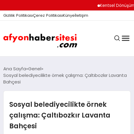
Kentsel Dönüşüm Ofisi 
Gizlilik Politikası
Çerez Politikası
Künye
İletişim
ANASAYFA
Ana Sayfa
Genel
Sosyal belediyecilikte örnek çalışma: Çaltıbozkır Lavanta
Bahçesi
GÜNDEM
Sosyal belediyecilikte örnek
DÜNYA
çalışma: Çaltıbozkır Lavanta
Bahçesi