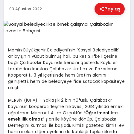
EĞITIM
Paylaş
03 Ağustos 2022
EKONOMI
HABERLER
Mersin Büyükşehir Belediyesi’nin ‘Sosyal Belediyecilik’
anlayışının vücut bulmuş hali, bu kez Silifke ilçesine
bağlı Çaltıbozkır Köyü’nde kendini gösterdi. Köylüler
MAGAZIN
tarafından kurulan Çaltıbozkır Üretim ve Pazarlama
Kooperatifi, 3 yıl içerisinde hem üretim alanını
genişletti, hem de belediyeye fide satacak kapasiteye
ulaştı.
SAĞLIK
MERSİN (İGFA) – Yaklaşık 2 bin nüfuslu Çaltıbozkır
Köyü’nün kooperatifleşme hikâyesi, 2018 yılında emekli
SPOR
öğretmen Mehmet Asım Özçalık’ın
‘Öğretmenlikte
emeklilik olmaz’
şiarı ile köyüne dönüp, Çaltıbozkır
Derneği’ni kurması ile başladı. Kimisi gazeteci kimisi ev
hanımı olan diğer üyelerin de katıldığı toplantılarda
TEKNOLOJI