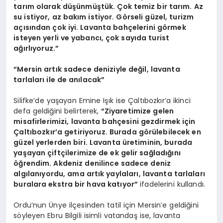
tarım olarak düşünmüştük. Çok temiz bir tarım. Az
su istiyor, az bakım istiyor. Görseli güzel, turizm
açısından çok iyi. Lavanta bahçelerini görmek
isteyen yerli ve yabancı, çok sayıda turist
ağırlıyoruz.”
“Mersin artık sadece deniziyle değil, lavanta
tarlaları ile de anılacak”
Silifke’de yaşayan Emine Işık ise Çaltıbozkır’a ikinci
defa geldiğini belirterek,
“Ziyaretimize gelen
misafirlerimizi, lavanta bahçesini gezdirmek için
Çaltıbozkır’a getiriyoruz. Burada görülebilecek en
güzel yerlerden biri. Lavanta üretiminin, burada
yaşayan çiftçilerimize de ek gelir sağladığını
öğrendim. Akdeniz denilince sadece deniz
algılanıyordu, ama artık yaylaları, lavanta tarlaları
buralara ekstra bir hava katıyor”
ifadelerini kullandı.
Ordu’nun Ünye ilçesinden tatil için Mersin’e geldiğini
söyleyen Ebru Bilgili isimli vatandaş ise, lavanta