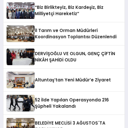
“Biz Birlikteyiz, Biz Kardeşiz, Biz
Milliyetçi Hareketiz”
İl Tarım ve Orman Müdürleri
Koordinasyon Toplantısı Düzenlendi
DERVİŞOĞLU VE OLGUN, GENÇ ÇİFTİN
NİKÂH ŞAHİDİ OLDU
Altuntaş’tan Yeni Müdür’e Ziyaret
52 İlde Yapılan Operasyonda 216
Şüpheli Yakalandı
BELEDİYE MECLİSİ 3 AĞUSTOS´TA