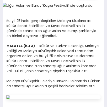
EĞITIM
EKONOMI
Bu yıl 25’incisi gerçekleştirilen Malatya Uluslararası
Kültür Sanat Etkinlikleri ve Kayısı Festivali’nin ilk
gününde sahne alan Uğur Aslan ve Buray, şarkılarıyla
HABERLER
on binleri doyasıya eğlendirdi.
MALATYA (İGFA) –
Kültür ve Turizm Bakanlığı, Malatya
Valiliği ve Malatya Büyükşehir Belediyesi tarafından
MAGAZIN
organize edilen ve bu yıl 25’inciMalatya Uluslararası
Kültür Sanat Etkinlikleri ve Kayısı Festivali’nin ilk
gününde sahne alan sanatçı Uğur Arslan’ın konserde
Vali Hulusi Şahin sanatçıya çiçekle teşekkür etti.
SAĞLIK
Malatya Büyükşehir Belediye Başkanı Selahattin Gürkan
da sanatçı Uğur Aslan’a çeşitli hediyeler takdim etti.
SPOR
TEKNOLOJI