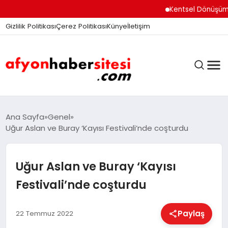
Kentsel Dönüşüm Ofisi
Gizlilik Politikası
Çerez Politikası
Künye
İletişim
ANASAYFA
Ana Sayfa
Genel
Uğur Aslan ve Buray ‘Kayısı Festivali’nde coşturdu
GÜNDEM
Uğur Aslan ve Buray ‘Kayısı
Festivali’nde coşturdu
DÜNYA
Paylaş
22 Temmuz 2022