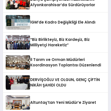
Afyonkarahisar’da Sürdürüyorlar
İGM’de Kadro Değişikliği Ele Alındı
“Biz Birlikteyiz, Biz Kardeşiz, Biz
Milliyetçi Hareketiz”
İl Tarım ve Orman Müdürleri
Koordinasyon Toplantısı Düzenlendi
DERVİŞOĞLU VE OLGUN, GENÇ ÇİFTİN
NİKÂH ŞAHİDİ OLDU
Altuntaş’tan Yeni Müdür’e Ziyaret