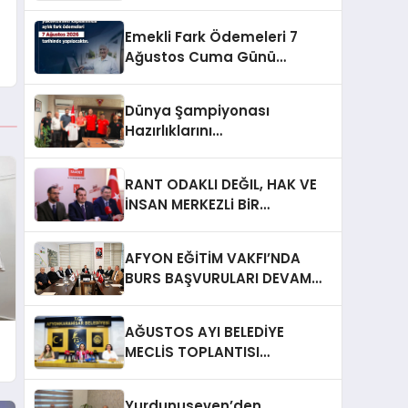
Emekli Fark Ödemeleri 7
Ağustos Cuma Günü
Yapılacak
Dünya Şampiyonası
Hazırlıklarını
Afyonkarahisar’da
Sürdürüyorlar
RANT ODAKLI DEĞIL, HAK VE
İNSAN MERKEZLi BiR
DÖNÜŞÜM İÇiN
AFYONKARAHiSAR’IN
AFYON EĞİTİM VAKFI’NDA
YANINDAYIZ!
BURS BAŞVURULARI DEVAM
EDİYOR
AĞUSTOS AYI BELEDİYE
MECLİS TOPLANTISI
GERÇEKLEŞTİRİLDİ
Yurdunuseven’den