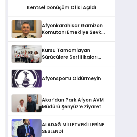
Kentsel Dönüşüm Ofisi Açıldı
Afyonkarahisar Garnizon
Komutanı Emekliye Sevk
Edildi
Kursu Tamamlayan
Sürücülere Sertifikaları
Verildi
Afyonspor’u Öldürmeyin
Akar’dan Park Afyon AVM
Müdürü Şenyüz’e Ziyaret
ALADAĞ MİLLETVEKİLLERİNE
SESLENDİ