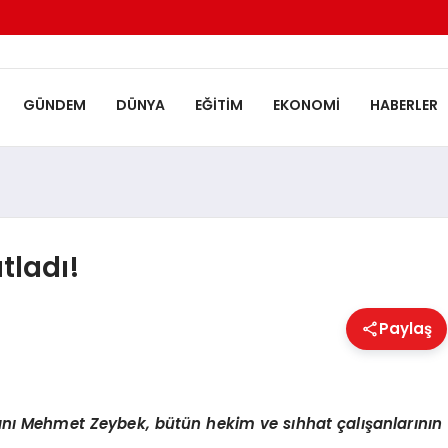
GÜNDEM
DÜNYA
EĞITIM
EKONOMI
HABERLER
tladı!
Paylaş
anı Mehmet Zeybek, bütün hekim ve sıhhat çalışanlarının