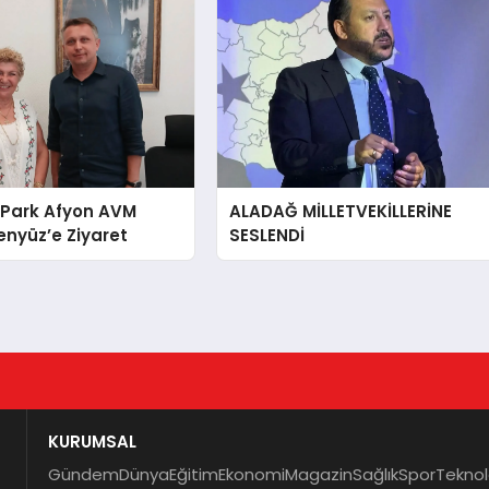
 Park Afyon AVM
ALADAĞ MİLLETVEKİLLERİNE
nyüz’e Ziyaret
SESLENDİ
KURUMSAL
Gündem
Dünya
Eğitim
Ekonomi
Magazin
Sağlık
Spor
Teknol