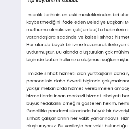
‘Tıp Bayramı’nı kutladı.
İnsanlık tarihinin en eski mesleklerinden biri 
kaybetmediğini ifade eden Belediye Başkanı M
mefhumu olmaksızın çalışan başta hekimlerimiz
vatandaşlara saatinde ve kaliteli sıhhat hizme
Her alanda büyük bir ivme kazanarak ilerleyen
uydurmuştur. Bu alanda oluşturulan çok mühim y
biçimde bütün halkımıza ulaşması sağlanmıştır
İlimizde sıhhat hizmeti alan yurttaşların daha 
personelinin daha özverili biçimde çalışmaları
yakışır mekânlarda hizmet verebilmeleri amacıy
hizmetlerde insan merkezli hizmet zihniyeti 
büyük fedakârlık örneğini gösteren hekim, hemş
Genellikle pandemi sürecinde büyük bir özveriyl
sıhhat çalışanlarının her vakit yanlarındayız. Hiz
oluşturuyoruz. Bu vesileyle her vakit bulunduğu 