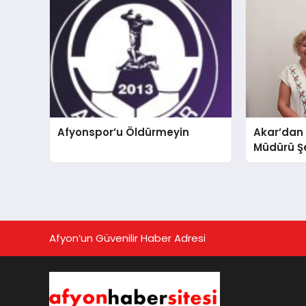
Afyonspor’u Öldürmeyin
Akar’dan
Müdürü Şe
Afyon’un Güvenilir Haber Adresi