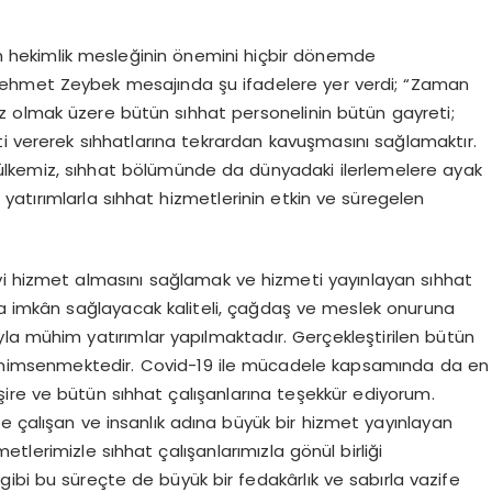
olan hekimlik mesleğinin önemini hiçbir dönemde
ehmet Zeybek mesajında şu ifadelere yer verdi; “Zaman
 olmak üzere bütün sıhhat personelinin bütün gayreti;
ti vererek sıhhatlarına tekrardan kavuşmasını sağlamaktır.
 ülkemiz, sıhhat bölümünde da dünyadaki ilerlemelere ayak
atırımlarla sıhhat hizmetlerinin etkin ve süregelen
.
iyi hizmet almasını sağlamak ve hizmeti yayınlayan sıhhat
na imkân sağlayacak kaliteli, çağdaş ve meslek onuruna
la mühim yatırımlar yapılmaktadır. Gerçekleştirilen bütün
benimsenmektedir. Covid-19 ile mücadele kapsamında da en
ire ve bütün sıhhat çalışanlarına teşekkür ediyorum.
e çalışan ve insanlık adına büyük bir hizmet yayınlayan
metlerimizle sıhhat çalışanlarımızla gönül birliği
gibi bu süreçte de büyük bir fedakârlık ve sabırla vazife