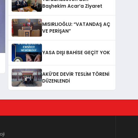
Başhekim Acar’a Ziyaret
MISIRLIOĞLU: “VATANDAŞ AÇ
VE PERİŞAN”
YASA DIŞI BAHİSE GEÇİT YOK
AKÜ’DE DEVİR TESLİM TÖRENİ
DÜZENLENDİ
oji