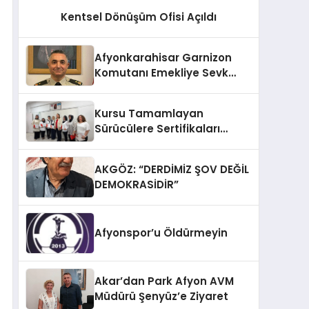
Kentsel Dönüşüm Ofisi Açıldı
Afyonkarahisar Garnizon
Komutanı Emekliye Sevk
Edildi
Kursu Tamamlayan
Sürücülere Sertifikaları
Verildi
AKGÖZ: “DERDİMİZ ŞOV DEĞİL
DEMOKRASİDİR”
Afyonspor’u Öldürmeyin
Akar’dan Park Afyon AVM
Müdürü Şenyüz’e Ziyaret