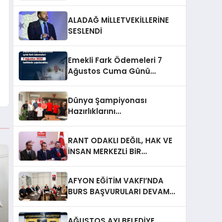
ALADAĞ MİLLETVEKİLLERİNE
SESLENDİ
Emekli Fark Ödemeleri 7
Ağustos Cuma Günü
Yapılacak
Dünya Şampiyonası
Hazırlıklarını
Afyonkarahisar’da
Sürdürüyorlar
RANT ODAKLI DEĞIL, HAK VE
İNSAN MERKEZLi BiR
DÖNÜŞÜM İÇiN
AFYONKARAHiSAR’IN
AFYON EĞİTİM VAKFI’NDA
YANINDAYIZ!
BURS BAŞVURULARI DEVAM
EDİYOR
AĞUSTOS AYI BELEDİYE