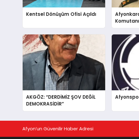
Kentsel Dönüşüm Ofisi Açıldı
Afyonkar
Komutanı 
AKGÖZ: “DERDİMİZ ŞOV DEĞİL
Afyonspo
DEMOKRASİDİR”
Afyon’un Güvenilir Haber Adresi