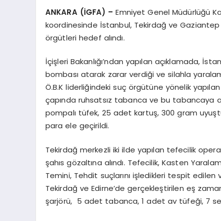
ANKARA (İGFA) –
Emniyet Genel Müdürlüğü Kaç
koordinesinde İstanbul, Tekirdağ ve Gaziantep
örgütleri hedef alındı.
İçişleri Bakanlığı’ndan yapılan açıklamada, İs
bombası atarak zarar verdiği ve silahla yaral
Ö.B.K liderliğindeki suç örgütüne yönelik yapı
çapında ruhsatsız tabanca ve bu tabancaya ai
pompalı tüfek, 25 adet kartuş, 300 gram uyuşt
para ele geçirildi.
Tekirdağ merkezli iki ilde yapılan tefecilik op
şahıs gözaltına alındı. Tefecilik, Kasten Yar
Temini, Tehdit suçlarını işledikleri tespit edilen 
Tekirdağ ve Edirne’de gerçekleştirilen eş zama
şarjörü, 5 adet tabanca, 1 adet av tüfeği, 7 sene