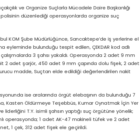
akçılık ve Organize Suçlarla Mücadele Daire Başkanlığı
 polisinin düzenlediği operasyonlarda organize suç
tanbul KOM Şube Müdürlüğünce, Sancaktepe’de iş yerlerine el
ama eyleminde bulunduğu tespit edilen, ÇEKDAR kod adlı
lan çalışmalarda 3 şahsı yakaldı. Operasyonda 2 adet 9 mm
t 2 adet şarjör, 450 adet 9 mm çapında dolu fişek, 2 adet
urucu madde, Suçtan elde edildiği değerlendirilen nakit
erasyonunda ise aralarında örgüt elebaşının da bulunduğu 7
alama, Kasten Öldürmeye Teşebbüs, Kumar Oynatmak İçin Yer
ve liderliğini T.Y. isimli şahsın yaptığı suç örgütüne yönelik;
nlı operasyonda; 1 adet AK-47 makineli tüfek ve 2 adet
t, 1 çek, 312 adet fişek ele geçirildi.