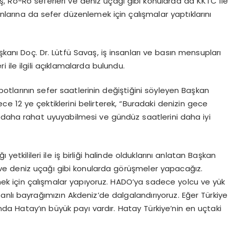
ş, Ro-Ro seferleri ve deniz uçağı gibi konularda da KKTC ile
manlarına da sefer düzenlemek için çalışmalar yaptıklarını
anı Doç. Dr. Lütfü Savaş, iş insanları ve basın mensupları
i ile ilgili açıklamalarda bulundu.
otlarının sefer saatlerinin değiştiğini söyleyen Başkan
ece 12 ye çektiklerini belirterek, “Buradaki denizin gece
 daha rahat uyuyabilmesi ve gündüz saatlerini daha iyi
yetkilileri ile iş birliği halinde olduklarını anlatan Başkan
ve deniz uçağı gibi konularda görüşmeler yapacağız.
ek için çalışmalar yapıyoruz. HADO’ya sadece yolcu ve yük
nlı bayrağımızın Akdeniz’de dalgalandırıyoruz. Eğer Türkiye
da Hatay’ın büyük payı vardır. Hatay Türkiye’nin en uçtaki