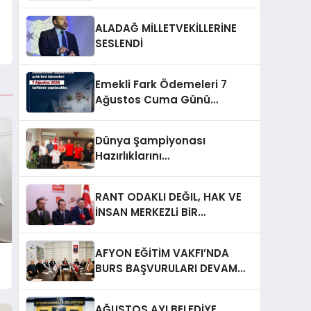
ALADAĞ MİLLETVEKİLLERİNE
SESLENDİ
Emekli Fark Ödemeleri 7
Ağustos Cuma Günü
Yapılacak
Dünya Şampiyonası
Hazırlıklarını
Afyonkarahisar’da
Sürdürüyorlar
RANT ODAKLI DEĞIL, HAK VE
İNSAN MERKEZLi BiR
DÖNÜŞÜM İÇiN
AFYONKARAHiSAR’IN
AFYON EĞİTİM VAKFI’NDA
YANINDAYIZ!
BURS BAŞVURULARI DEVAM
EDİYOR
AĞUSTOS AYI BELEDİYE