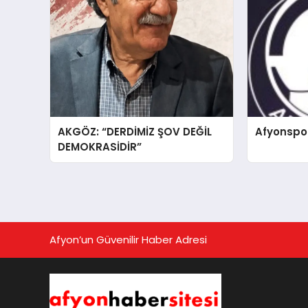
AKGÖZ: “DERDİMİZ ŞOV DEĞİL
Afyonspo
DEMOKRASİDİR”
Afyon’un Güvenilir Haber Adresi