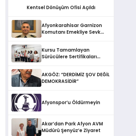
Kentsel Dönüşüm Ofisi Açıldı
Afyonkarahisar Garnizon
Komutanı Emekliye Sevk
Edildi
Kursu Tamamlayan
Sürücülere Sertifikaları
Verildi
AKGÖZ: “DERDİMİZ ŞOV DEĞİL
DEMOKRASİDİR”
Afyonspor’u Öldürmeyin
Akar’dan Park Afyon AVM
Müdürü Şenyüz’e Ziyaret