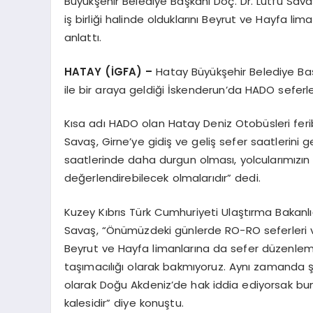
Büyükşehir Belediye Başkanı Doç. Dr. Lütfü Sava
iş birliği halinde olduklarını Beyrut ve Hayfa li
anlattı.
HATAY (İGFA) –
Hatay Büyükşehir Belediye Başk
ile bir araya geldiği İskenderun’da HADO seferler
Kısa adı HADO olan Hatay Deniz Otobüsleri ferib
Savaş, Girne’ye gidiş ve geliş sefer saatlerini g
saatlerinde daha durgun olması, yolcularımızın
değerlendirebilecek olmalarıdır” dedi.
Kuzey Kıbrıs Türk Cumhuriyeti Ulaştırma Bakanlığı 
Savaş, “Önümüzdeki günlerde RO-RO seferleri 
Beyrut ve Hayfa limanlarına da sefer düzenlem
taşımacılığı olarak bakmıyoruz. Aynı zamanda şa
olarak Doğu Akdeniz’de hak iddia ediyorsak bun
kalesidir” diye konuştu.