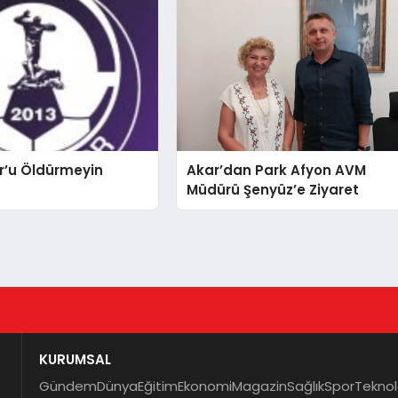
r’u Öldürmeyin
Akar’dan Park Afyon AVM
Müdürü Şenyüz’e Ziyaret
KURUMSAL
Gündem
Dünya
Eğitim
Ekonomi
Magazin
Sağlık
Spor
Teknol