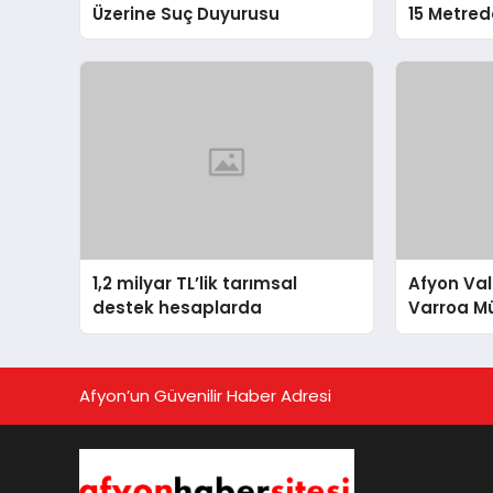
Üzerine Suç Duyurusu
15 Metred
1,2 milyar TL’lik tarımsal
Afyon Vali
destek hesaplarda
Varroa Mü
Dağıttı
Afyon’un Güvenilir Haber Adresi