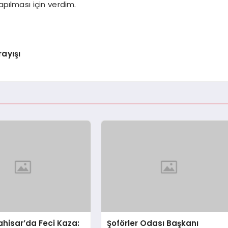
pılması için verdim.
rayışı
hisar’da Feci Kaza:
Şoförler Odası Başkanı