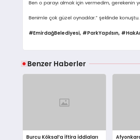
Ben o parayı almak için vermedim, gerekenin ya
Benimle çok güzel oynadılar.” şeklinde konuştu.
#EmirdağBelediyesi, #ParkYapılsın, #HakA
Benzer Haberler
Burcu Köksal’a İftira İddiaları
Afyonkara