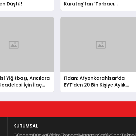
en Düştü!
Karataş’tan ‘Torbacı
Dolmuşçu’ Açıklaması
si Yiğitbaşı, Arıcılara
Fidan: Afyonkarahisar’da
cadelesi İçin İlaç
EYT’den 20 Bin Kişiye Aylık
Bağlandı
KURUMSAL
Gündem
Dünya
Eğitim
Ekonomi
Magazin
Sağlık
Spor
Teknol