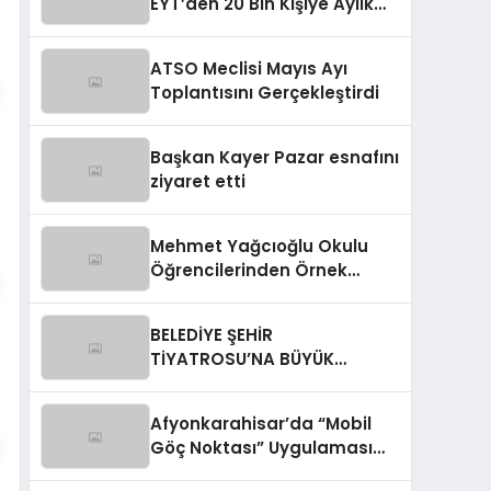
EYT’den 20 Bin Kişiye Aylık
Bağlandı
ATSO Meclisi Mayıs Ayı
Toplantısını Gerçekleştirdi
Başkan Kayer Pazar esnafını
ziyaret etti
Mehmet Yağcıoğlu Okulu
Öğrencilerinden Örnek
Davranış
BELEDİYE ŞEHİR
TİYATROSU’NA BÜYÜK
ONUR:”EYVAH YİNE KARIŞTI”
EN İYİ KOMEDİ OYUNU SEÇİLDİ
Afyonkarahisar’da “Mobil
Göç Noktası” Uygulaması
Başlıyor