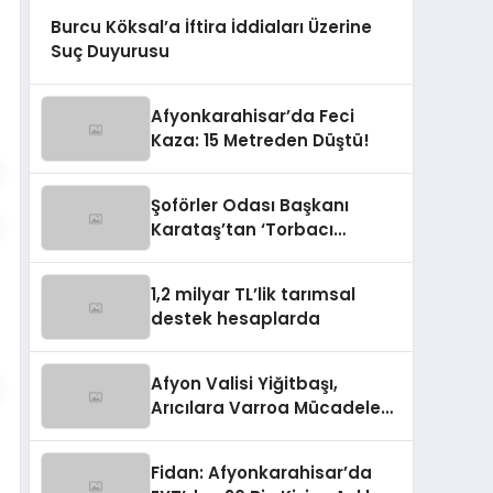
Burcu Köksal’a İftira İddiaları Üzerine
Suç Duyurusu
Afyonkarahisar’da Feci
Kaza: 15 Metreden Düştü!
Şoförler Odası Başkanı
Karataş’tan ‘Torbacı
Dolmuşçu’ Açıklaması
1,2 milyar TL’lik tarımsal
destek hesaplarda
Afyon Valisi Yiğitbaşı,
Arıcılara Varroa Mücadelesi
İçin İlaç Dağıttı
Fidan: Afyonkarahisar’da