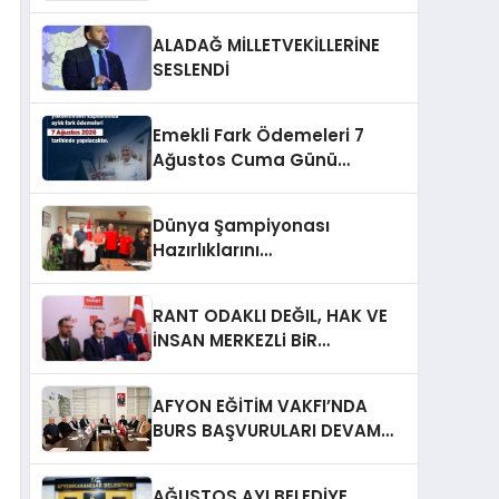
ALADAĞ MİLLETVEKİLLERİNE
SESLENDİ
Emekli Fark Ödemeleri 7
Ağustos Cuma Günü
Yapılacak
Dünya Şampiyonası
Hazırlıklarını
Afyonkarahisar’da
Sürdürüyorlar
RANT ODAKLI DEĞIL, HAK VE
İNSAN MERKEZLi BiR
DÖNÜŞÜM İÇiN
AFYONKARAHiSAR’IN
AFYON EĞİTİM VAKFI’NDA
YANINDAYIZ!
BURS BAŞVURULARI DEVAM
EDİYOR
AĞUSTOS AYI BELEDİYE