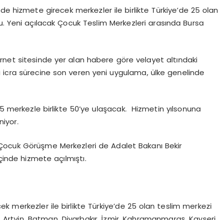
lçede hizmete girecek merkezler ile birlikte Türkiye’de 25 olan
u. Yeni açılacak Çocuk Teslim Merkezleri arasında Bursa
ernet sitesinde yer alan habere göre velayet altındaki
ili icra sürecine son veren yeni uygulama, ülke genelinde
 25 merkezle birlikte 50’ye ulaşacak. Hizmetin yılsonuna
niyor.
ot Çocuk Görüşme Merkezleri de Adalet Bakanı Bekir
içinde hizmete açılmıştı.
cek merkezler ile birlikte Türkiye’de 25 olan teslim merkezi
, Artvin, Batman, Diyarbakır, İzmir, Kahramanmaraş, Kayseri,