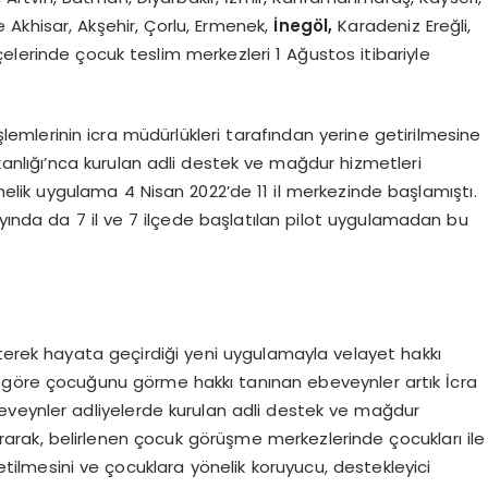
ile Akhisar, Akşehir, Çorlu, Ermenek,
İnegöl,
Karadeniz Ereğli,
e ilçelerinde çocuk teslim merkezleri 1 Ağustos itibariyle
işlemlerinin icra müdürlükleri tarafından yerine getirilmesine
akanlığı’nca kurulan adli destek ve mağdur hizmetleri
nelik uygulama 4 Nisan 2022’de 11 il merkezinde başlamıştı.
ayında da 7 il ve 7 ilçede başlatılan pilot uygulamadan bu
eterek hayata geçirdiği yeni uygulamayla velayet hakkı
 göre çocuğunu görme hakkı tanınan ebeveynler artık İcra
eveynler adliyelerde kurulan adli destek ve mağdur
rarak, belirlenen çocuk görüşme merkezlerinde çocukları ile
etilmesini ve çocuklara yönelik koruyucu, destekleyici