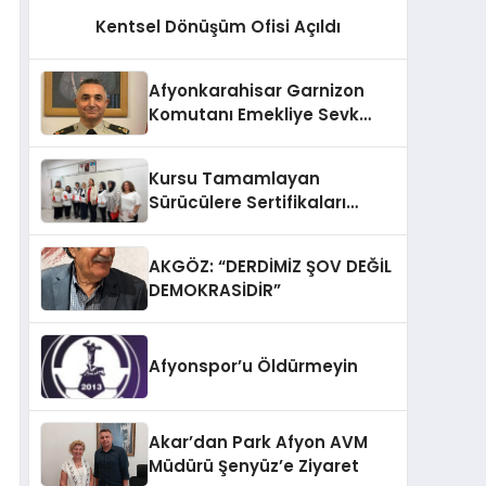
Kentsel Dönüşüm Ofisi Açıldı
Afyonkarahisar Garnizon
Komutanı Emekliye Sevk
Edildi
Kursu Tamamlayan
Sürücülere Sertifikaları
Verildi
AKGÖZ: “DERDİMİZ ŞOV DEĞİL
DEMOKRASİDİR”
Afyonspor’u Öldürmeyin
Akar’dan Park Afyon AVM
Müdürü Şenyüz’e Ziyaret