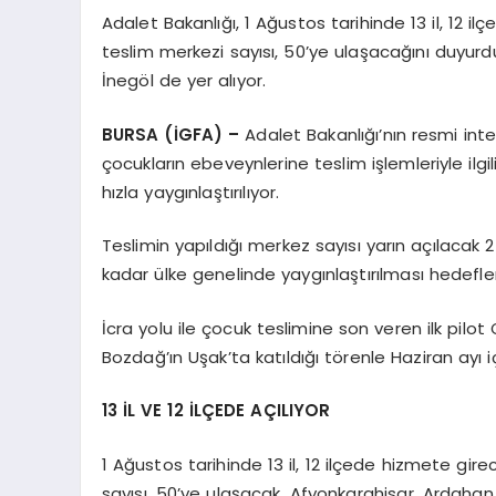
Adalet Bakanlığı, 1 Ağustos tarihinde 13 il, 12 i
teslim merkezi sayısı, 50’ye ulaşacağını duyurd
İnegöl de yer alıyor.
BURSA (İGFA) –
Adalet Bakanlığı’nın resmi int
çocukların ebeveynlerine teslim işlemleriyle ilg
hızla yaygınlaştırılıyor.
Teslimin yapıldığı merkez sayısı yarın açılacak
kadar ülke genelinde yaygınlaştırılması hedefle
İcra yolu ile çocuk teslimine son veren ilk pil
Bozdağ’ın Uşak’ta katıldığı törenle Haziran ayı 
13 İL VE 12 İLÇEDE AÇILIYOR
1 Ağustos tarihinde 13 il, 12 ilçede hizmete gire
sayısı, 50’ye ulaşacak. Afyonkarahisar, Ardahan