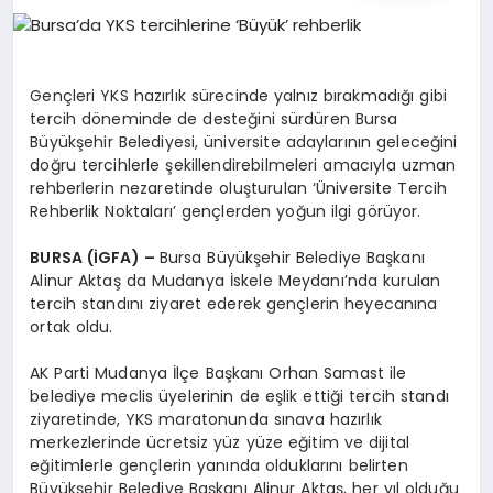
EĞITIM
EKONOMI
Gençleri YKS hazırlık sürecinde yalnız bırakmadığı gibi
tercih döneminde de desteğini sürdüren Bursa
Büyükşehir Belediyesi, üniversite adaylarının geleceğini
HABERLER
doğru tercihlerle şekillendirebilmeleri amacıyla uzman
rehberlerin nezaretinde oluşturulan ‘Üniversite Tercih
Rehberlik Noktaları’ gençlerden yoğun ilgi görüyor.
MAGAZIN
BURSA (İGFA) –
Bursa Büyükşehir Belediye Başkanı
Alinur Aktaş da Mudanya İskele Meydanı’nda kurulan
tercih standını ziyaret ederek gençlerin heyecanına
ortak oldu.
SAĞLIK
AK Parti Mudanya İlçe Başkanı Orhan Samast ile
belediye meclis üyelerinin de eşlik ettiği tercih standı
SPOR
ziyaretinde, YKS maratonunda sınava hazırlık
merkezlerinde ücretsiz yüz yüze eğitim ve dijital
eğitimlerle gençlerin yanında olduklarını belirten
Büyükşehir Belediye Başkanı Alinur Aktaş, her yıl olduğu
TEKNOLOJI