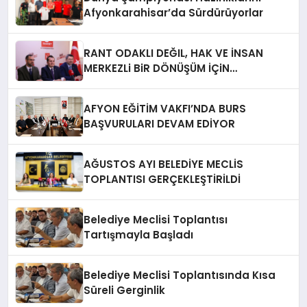
Afyonkarahisar’da Sürdürüyorlar
RANT ODAKLI DEĞIL, HAK VE İNSAN
MERKEZLi BiR DÖNÜŞÜM İÇiN
AFYONKARAHiSAR’IN YANINDAYIZ!
AFYON EĞİTİM VAKFI’NDA BURS
BAŞVURULARI DEVAM EDİYOR
AĞUSTOS AYI BELEDİYE MECLİS
TOPLANTISI GERÇEKLEŞTİRİLDİ
Belediye Meclisi Toplantısı
Tartışmayla Başladı
Belediye Meclisi Toplantısında Kısa
Süreli Gerginlik