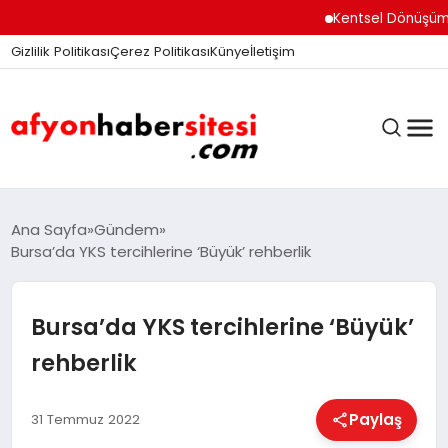
Kentsel Dönüşüm Ofisi 
Gizlilik Politikası
Çerez Politikası
Künye
İletişim
ANASAYFA
Ana Sayfa
Gündem
Bursa’da YKS tercihlerine ‘Büyük’ rehberlik
GÜNDEM
Bursa’da YKS tercihlerine ‘Büyük’
rehberlik
DÜNYA
Paylaş
31 Temmuz 2022