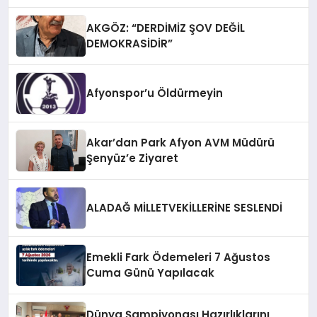
AKGÖZ: “DERDİMİZ ŞOV DEĞİL
DEMOKRASİDİR”
Afyonspor’u Öldürmeyin
Akar’dan Park Afyon AVM Müdürü
Şenyüz’e Ziyaret
ALADAĞ MİLLETVEKİLLERİNE SESLENDİ
Emekli Fark Ödemeleri 7 Ağustos
Cuma Günü Yapılacak
Dünya Şampiyonası Hazırlıklarını