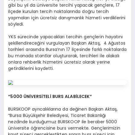
gibi bu yıl da üniversite tercihi yapacak gençlere, 17
ilçede kurulan tercih noktalarında doğru tercih
yapmaları için ücretsiz danışmanlık hizmeti verdiklerini
söyledi.
YKS sürecinde yapacakları tercihin gençlerin hayatını
şekillendireceğini vurgulayan Başkan Aktaş, 4 Ağustos
tarihleri arasında Bursa’nın 17 ilçesinde farklı noktalarda
bu manada stantlar oluşturarak, tercihleri ile alakalı
onlara rehberlik hizmetini ücretsiz olarak yerine
getirdiklerini kaydetti.
“5000 ÜNİVERSİTELİ BURS ALABİLECEK”
BURSKOOP ayrıcalıklarına da değinen Başkan Aktaş,
“Bursa Büyükşehir Belediyesi, Ticaret Bakanlığı
nezdinde kurduğumuz BURSKOOP ile beraber 5000
üniversite öğrencisine burs vermekte. Gençlerimizin
kayıt süreci gerçekleştikten sonra burs süreci için