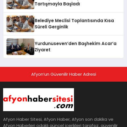
Tartışmayla Başladı
Belediye Meclisi Toplantısında Kısa
Süreli Gerginlik
Yurdunuseven’den Başhekim Acar’a
Ziyaret
Afyon’un Güvenilir Haber Adresi
Afyon Haber Sitesi, Afyon Haber, Afyon son dakika ve
Afyon Haberleri odaklı güncel içerikleri tarafsız, güvenilir