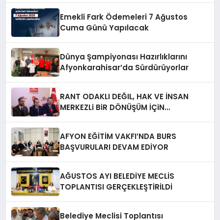
Emekli Fark Ödemeleri 7 Ağustos
Cuma Günü Yapılacak
Dünya Şampiyonası Hazırlıklarını
Afyonkarahisar’da Sürdürüyorlar
RANT ODAKLI DEĞIL, HAK VE İNSAN
MERKEZLi BiR DÖNÜŞÜM İÇiN
AFYONKARAHiSAR’IN YANINDAYIZ!
AFYON EĞİTİM VAKFI’NDA BURS
BAŞVURULARI DEVAM EDİYOR
AĞUSTOS AYI BELEDİYE MECLİS
TOPLANTISI GERÇEKLEŞTİRİLDİ
Belediye Meclisi Toplantısı