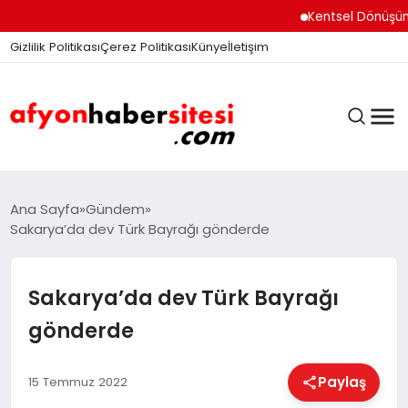
Kentsel Dönüşüm Ofisi
Gizlilik Politikası
Çerez Politikası
Künye
İletişim
ANASAYFA
Ana Sayfa
Gündem
Sakarya’da dev Türk Bayrağı gönderde
GÜNDEM
Sakarya’da dev Türk Bayrağı
gönderde
DÜNYA
Paylaş
15 Temmuz 2022