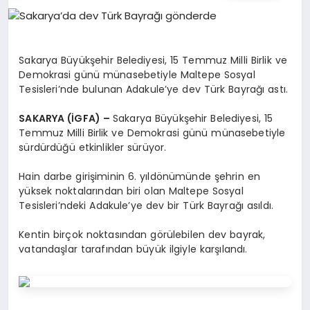
EĞITIM
EKONOMI
Sakarya Büyükşehir Belediyesi, 15 Temmuz Milli Birlik ve
Demokrasi günü münasebetiyle Maltepe Sosyal
Tesisleri’nde bulunan Adakule’ye dev Türk Bayrağı astı.
HABERLER
SAKARYA (İGFA) –
Sakarya Büyükşehir Belediyesi, 15
Temmuz Milli Birlik ve Demokrasi günü münasebetiyle
sürdürdüğü etkinlikler sürüyor.
MAGAZIN
Hain darbe girişiminin 6. yıldönümünde şehrin en
yüksek noktalarından biri olan Maltepe Sosyal
Tesisleri’ndeki Adakule’ye dev bir Türk Bayrağı asıldı.
SAĞLIK
Kentin birçok noktasından görülebilen dev bayrak,
vatandaşlar tarafından büyük ilgiyle karşılandı.
SPOR
TEKNOLOJI