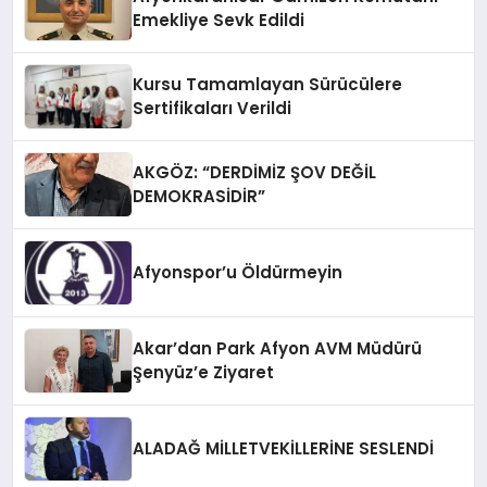
Emekliye Sevk Edildi
Kursu Tamamlayan Sürücülere
Sertifikaları Verildi
AKGÖZ: “DERDİMİZ ŞOV DEĞİL
DEMOKRASİDİR”
Afyonspor’u Öldürmeyin
Akar’dan Park Afyon AVM Müdürü
Şenyüz’e Ziyaret
ALADAĞ MİLLETVEKİLLERİNE SESLENDİ