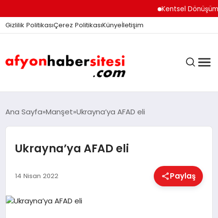
Kentsel Dönüşüm Ofi
Gizlilik Politikası
Çerez Politikası
Künye
İletişim
ANASAYFA
Ana Sayfa
Manşet
Ukrayna’ya AFAD eli
Ukrayna’ya AFAD eli
GÜNDEM
Paylaş
14 Nisan 2022
DÜNYA