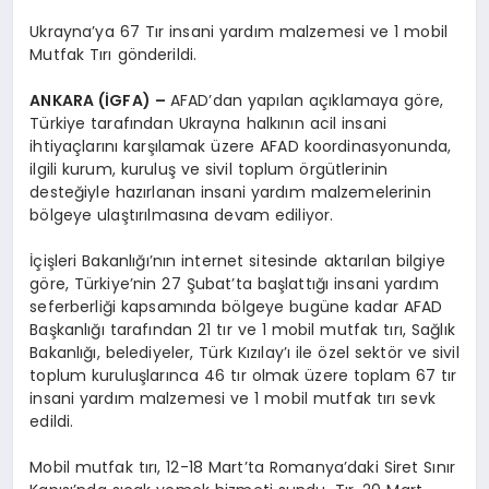
EĞITIM
Ukrayna’ya 67 Tır insani yardım malzemesi ve 1 mobil
Mutfak Tırı gönderildi.
EKONOMI
ANKARA (İGFA) –
AFAD’dan yapılan açıklamaya göre,
Türkiye tarafından Ukrayna halkının acil insani
ihtiyaçlarını karşılamak üzere AFAD koordinasyonunda,
HABERLER
ilgili kurum, kuruluş ve sivil toplum örgütlerinin
desteğiyle hazırlanan insani yardım malzemelerinin
bölgeye ulaştırılmasına devam ediliyor.
MAGAZIN
İçişleri Bakanlığı’nın internet sitesinde aktarılan bilgiye
göre, Türkiye’nin 27 Şubat’ta başlattığı insani yardım
seferberliği kapsamında bölgeye bugüne kadar AFAD
SAĞLIK
Başkanlığı tarafından 21 tır ve 1 mobil mutfak tırı, Sağlık
Bakanlığı, belediyeler, Türk Kızılay’ı ile özel sektör ve sivil
toplum kuruluşlarınca 46 tır olmak üzere toplam 67 tır
insani yardım malzemesi ve 1 mobil mutfak tırı sevk
SPOR
edildi.
Mobil mutfak tırı, 12-18 Mart’ta Romanya’daki Siret Sınır
TEKNOLOJI