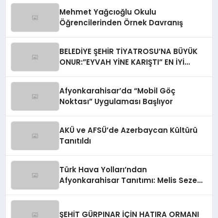
Mehmet Yağcıoğlu Okulu
Öğrencilerinden Örnek Davranış
BELEDİYE ŞEHİR TİYATROSU’NA BÜYÜK
ONUR:”EYVAH YİNE KARIŞTI” EN İYİ
KOMEDİ OYUNU SEÇİLDİ
Afyonkarahisar’da “Mobil Göç
Noktası” Uygulaması Başlıyor
AKÜ ve AFSÜ’de Azerbaycan Kültürü
Tanıtıldı
Türk Hava Yolları’ndan
Afyonkarahisar Tanıtımı: Melis Sezen
Yer Aldı
ŞEHİT GÜRPINAR İÇİN HATIRA ORMANI